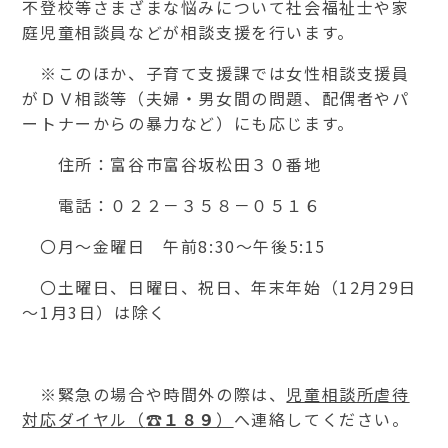
不登校等さまざまな悩みについて社会福祉士や家
庭児童相談員などが相談支援を行います。
※このほか、子育て支援課では女性相談支援員
がＤＶ相談等（夫婦・男女間の問題、配偶者やパ
ートナーからの暴力など）にも応じます。
住所：富谷市富谷坂松田３０番地
電話：０２２－３５８－０５１６
〇月～金曜日 午前
8:30
～午後
5:15
〇土曜日、日曜日、祝日、年末年始（
12
月
29
日
～
1
月
3
日）は除く
※緊急の場合や時間外の際は、
児童相談所虐待
対応ダイヤル（
☎１８９
）
へ連絡してください。