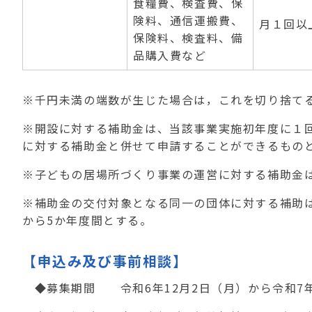
食糧費、検査費、保
険料、通信運搬費、
月１回以
保険料、検査料、備
品購入費など
※千円未満の端数が生じた場合は，これを切り捨
※開設に対する補助金は、当該事業実施初年度に１
に対する補助金と併せて申請することができるもの
※子どもの居場所づくり事業の運営に対する補助金
※補助金の交付対象となる同一の団体に対する補助
から
5
か年度間とする。
【申込み及び事前相談】
◆募集期間 令和
6
年
12
月
2
日（月）から令和
7