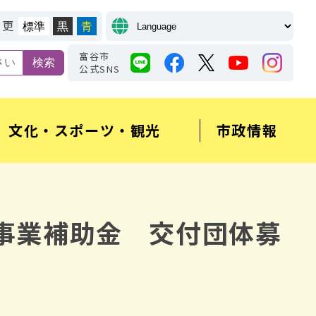
変更
標準
黒
青
富谷市
公式SNS
文化・スポーツ・観光
市政情報
事業補助金 交付団体募