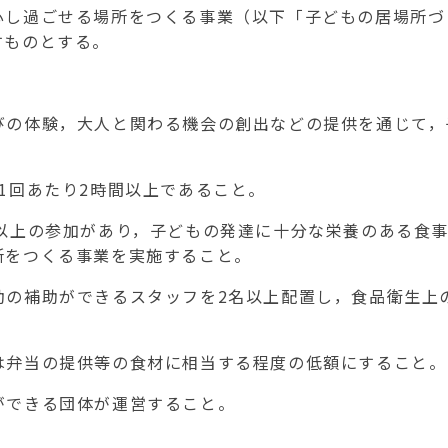
し過ごせる場所をつくる事業（以下「子どもの居場所づ
すものとする。
びの体験，大人と関わる機会の創出などの提供を通じて，
1
回あたり
2
時間以上であること。
以上の参加があり，子どもの発達に十分な栄養のある食
所をつくる事業を実施すること。
動の補助ができるスタッフを
2
名以上配置し，食品衛生上
は弁当の提供等の食材に相当する程度の低額にすること。
ができる団体が運営すること。