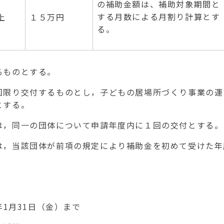
の補助金額は、補助対象期間と
する月数による月割り計算とす
上
１５万円
る。
てるものとする。
回限り交付するものとし，子どもの居場所づくり事業の運
とする。
は，同一の団体について申請年度内に１回の交付とする。
は，当該団体が前項の規定により補助金を初めて受けた年
年
1
月
31
日（金）まで