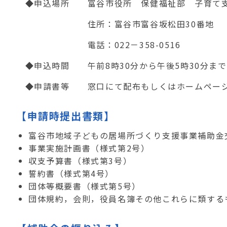
◆申込場所 富谷市役所 保健福祉部 子育て
住所：富谷市富谷坂松田
30
番地
電話：
022
－
358-0516
◆申込時間 午前
8
時
30
分から午後
5
時
30
分まで
◆申請書等 窓口にて配布もしくはホームページ
【申請時提出書類】
富谷市地域子どもの居場所づくり支援事業補助金
事業実施計画書（様式第
2
号）
収支予算書（様式第
3
号）
誓約書（様式第
4
号）
団体等概要書（様式第
5
号）
団体規約，会則，役員名簿その他これらに類する