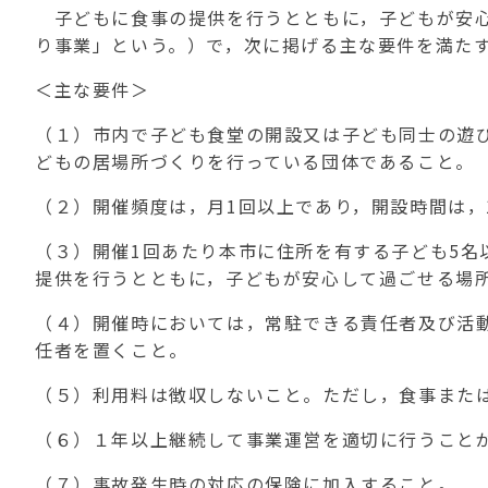
子どもに食事の提供を行うとともに，子どもが安心
り事業」という。）で，次に掲げる主な要件を満た
＜主な要件＞
（１）市内で子ども食堂の開設又は子ども同士の遊
どもの居場所づくりを行っている団体であること。
（２）開催頻度は，月
1
回以上であり，開設時間は，
（３）開催
1
回あたり本市に住所を有する子ども
5
名
提供を行うとともに，子どもが安心して過ごせる場
（４）開催時においては，常駐できる責任者及び活
任者を置くこと。
（５）利用料は徴収しないこと。ただし，食事また
（６）１年以上継続して事業運営を適切に行うこと
（７）事故発生時の対応の保険に加入すること。