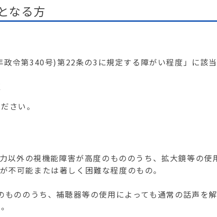
となる方
年政令第340号)第22条の3に規定する障がい程度」に該
く
ください。
は視力以外の視機能障害が高度のもののうち、拡大鏡等の使
識が不可能または著しく困難な程度のもの。
上のもののうち、補聴器等の使用によっても通常の話声を
の。