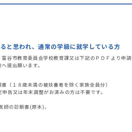
すると思われ、通常の学級に就学している方
、富谷市教育委員会学校教育課又は下記のＰＤＦより申請
校へ提出願います。
明書（１８歳未満の被扶養者を除く家族全員分）
確定申告又は年末調整がお済みの方は不要です。
師の診断書(原本)、