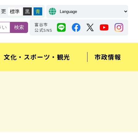
変更
標準
黒
青
富谷市
公式SNS
文化・スポーツ・観光
市政情報