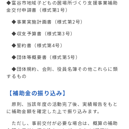
◆富谷市地域子どもの居場所づくり支援事業補助
金交付申請書（様式第
1
号）
◆事業実施計画書（様式第
2
号）
◆収支予算書（様式第
3
号）
◆誓約書（様式第
4
号）
◆団体等概要書（様式第
5
号）
◆団体規約、会則、役員名簿その他これらに類
するもの
【補助金の振り込み】
原則、当該年度の活動完了後、実績報告をもと
に補助金額を確定した上で振り込みます。
ただし、事前交付が必要な場合は、概算の補助