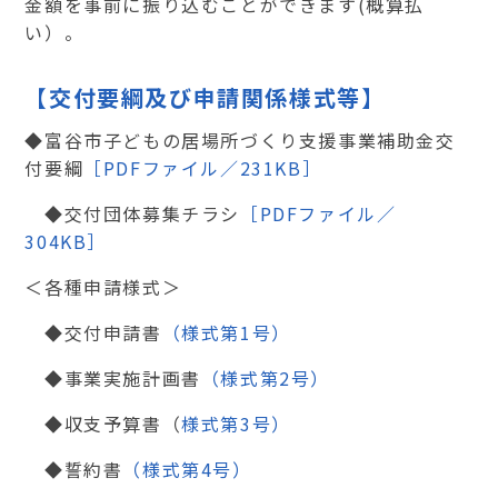
金額を事前に振り込むことができます
(
概算払
い）。
【交付要綱及び申請関係様式等】
◆富谷市子どもの居場所づくり支援事業補助金交
付要綱
［PDFファイル／231KB］
◆交付団体募集チラシ
［PDFファイル／
304KB］
＜各種申請様式＞
◆交付申請書
（様式第1号）
◆事業実施計画書
（様式第2号）
◆収支予算書（
様式第3号）
◆誓約書
（様式第4号）