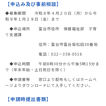
【申込み及び事前相談】
◆募集期間 令和８年４月２０日（月）から令
和９年１月２９日（金）まで
◆申込場所 富谷市役所 保健福祉部 子育
て支援課
住所：富谷市富谷坂松田
30
番地
電話：
022
－
358-0516
◆申込時間 午前
8
時
30
分から午後
5
時15分ま
で（年末年始・土日祝日を除く）
◆申請書等 窓口より配布もしくはホームペ
ージよりダウンロードにて入手してください。
【申請時提出書類】