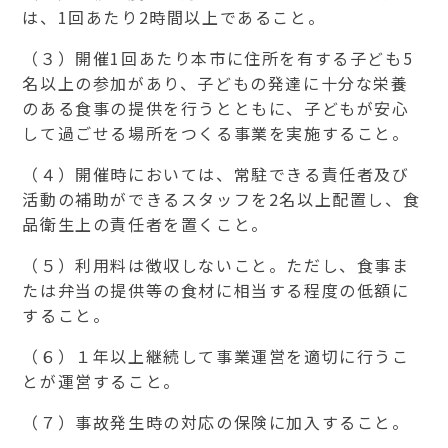
は、
1
回あたり
2
時間以上であること。
（３）開催
1
回あたり本市に住所を有する子ども
5
名以上の参加があり、子どもの発達に十分な栄養
のある食事の提供を行うとともに、子どもが安心
して過ごせる場所をつくる事業を実施すること。
（４）開催時においては、常駐できる責任者及び
活動の補助ができるスタッフを
2
名以上配置し、食
品衛生上の責任者を置くこと。
（５）利用料は徴収しないこと。ただし、食事ま
たは弁当の提供等の食材に相当する程度の低額に
すること。
（６）１年以上継続して事業運営を適切に行うこ
とが運営すること。
（７）事故発生時の対応の保険に加入すること。