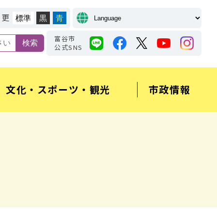
変更
標準
黒
青
富谷市
公式SNS
文化・スポーツ・観光
市政情報