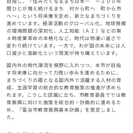
目指し、「住みたくなるまち日本一 ～１００年
間ひとが増え続けるまち 村から町へ 町から市
へ～」という将来像を定め、新たなまちづくりを
進めています。経済活動のグローバル化、地球規模
の環境問題の深刻化、人工知能（ＡＩ）などの第
４時産業革命の本格化など、時代は物凄い速さで
変わり続けています。一方で、わが国の未来には人
口減少と高齢化という現実が待ち構えています。
国内外の時代潮流を視野に入れつつ、本市が目指
す将来像に向かって力強い歩みを進めるために、
まちづくりの礎となる国内外で活躍する人材の育
成、生涯学習の総合的な教育施策の推進が求めら
れます。こうした認識に立ち、市教育委員ででは教
育振興に向けた施策を総合的・計画的に進めるた
め、「富谷市教育振興基本計画」を策定しまし
た。