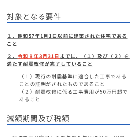
対象となる要件
１．昭和
57
年
1
月
1
日以前に建築された住宅である
こと
２．
令和８年
3
月
31
日
までに、（１）及び（２）を
満たす耐震改修が完了していること
（１）現行の耐震基準に適合した工事である
ことの証明がされたものであること
（２）耐震改修に係る工事費用が
50
万円超で
あること
減額期間及び税額