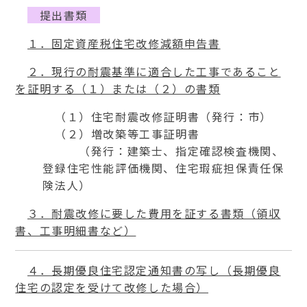
提出書類
１．固定資産税住宅改修減額申告書
２．現行の耐震基準に適合した工事であること
を証明する（１）または（２）の書類
（１）住宅耐震改修証明書（発行：市）
（２）増改築等工事証明書
（発行：建築士、指定確認検査機関、
登録住宅性能評価機関、住宅瑕疵担保責任保
険法人）
３．耐震改修に要した費用を証する書類（領収
書、工事明細書など）
４．長期優良住宅認定通知書の写し（長期優良
住宅の認定を受けて改修した場合）