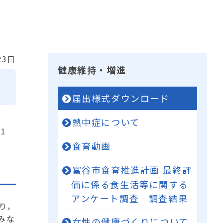
23日
健康維持・増進
届出様式ダウンロード
熱中症について
１
食育動画
富谷市食育推進計画 最終評
価に係る食生活等に関する
アンケート調査 調査結果
り，
みな
女性の健康づくりについて