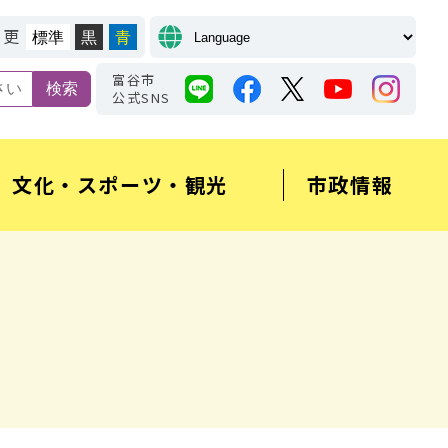
変更
標準
黒
青
富谷市
公式SNS
文化・スポーツ・観光
市政情報