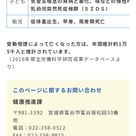
子ども
気管支喘息の発病と悪化、咳などの慢性呼
乳幼児突然死症候群（ＳＩＤＳ）
胎児
低体重出生、早産、周産期死亡
受動喫煙によって亡くなった方は、年間推計約1万
5千人と推計されています。
（2016年厚生労働科学研究成果データベースよ
り）
このページに関するお問い合わせ
健康推進課
〒981-3392 宮城県富谷市富谷坂松田30番
地
電話：022-358-0512
FAX：022-358-9915