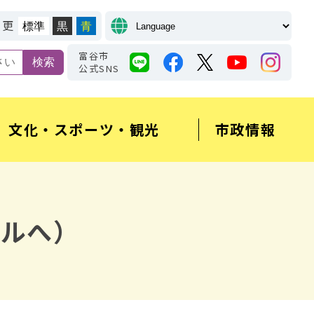
変更
標準
黒
青
富谷市
公式SNS
文化・スポーツ・観光
市政情報
ールへ）