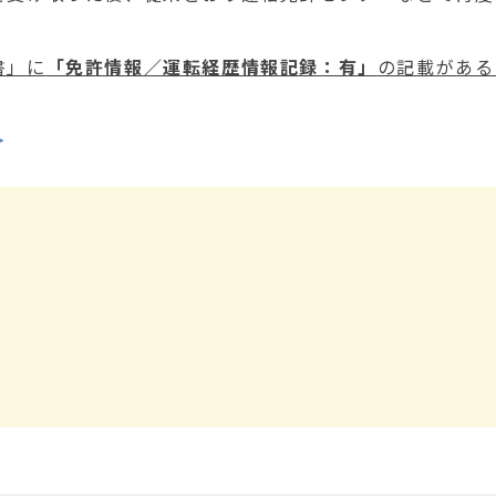
書」に
「免許情報／運転経歴情報記録：有」
の記載がある
＞