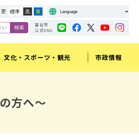
変更
標準
黒
青
富谷市
公式SNS
文化・スポーツ・観光
市政情報
の方へ～