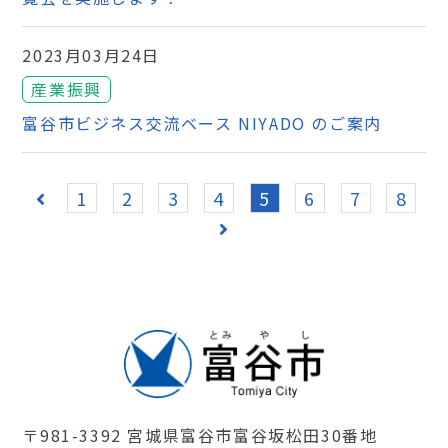
2023月03月24日
産業振興
富谷市ビジネス交流ベース NIYADO のご案内
1
2
3
4
5
6
7
8
〒981-3392 宮城県富谷市富谷坂松田30番地