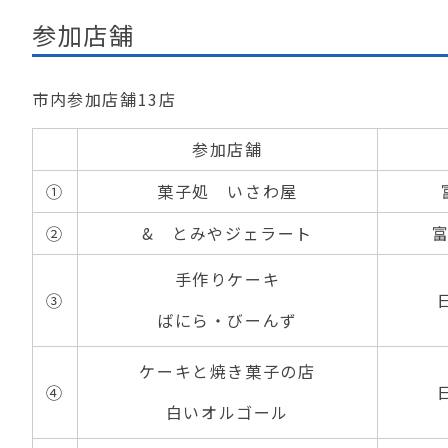
参加店舗
市内参加店舗13店
参加店舗
①
菓子処 いさわ屋
②
& とみやジェラート
富
手作りケーキ
③
ばにら・びーんず
ケーキと焼き菓子の店
④
白いオルゴール