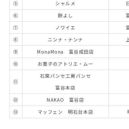
⑤
シャルメ
⑥
餅よし
⑦
ノワイエ
⑧
ニンナ・ナンナ
⑨
MonaMona 富谷成田店
⑩
お菓子のアトリエ・ムー
石窯パンセ工房パンセ
⑪
富谷本店
⑫
NAKAO 富谷店
⑬
マッフェン 明石台本店