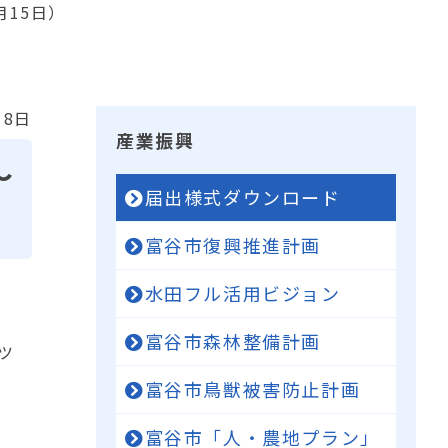
月15日）
18日
産業振興
～
届出様式ダウンロード
富谷市復興推進計画
水田フル活用ビジョン
富谷市森林整備計画
ツ
富谷市鳥獣被害防止計画
富谷市「人・農地プラン」