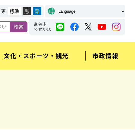
変更
標準
黒
青
富谷市
公式SNS
文化・スポーツ・観光
市政情報