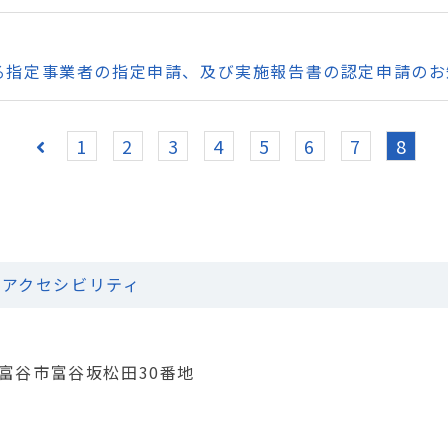
る指定事業者の指定申請、及び実施報告書の認定申請のお
1
2
3
4
5
6
7
8
アクセシビリティ
城県富谷市富谷坂松田30番地