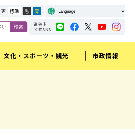
変更
標準
黒
青
富谷市
公式SNS
文化・スポーツ・観光
市政情報