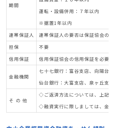
期間
運転・設備併用：７年以内
※据置1年以内
連帯保証人
連帯保証人の要否は保証協会の定める
担保
不要
信用保証
信用保証協会の信用保証を必要としま
七十七銀行：富谷支店、向陽台支店、
金融機関
仙台銀行：大富支店、泉ヶ丘支店、吉
◇ご返済方法については、上記の取扱
そ の 他
◇融資実行に際しましては、金融機関