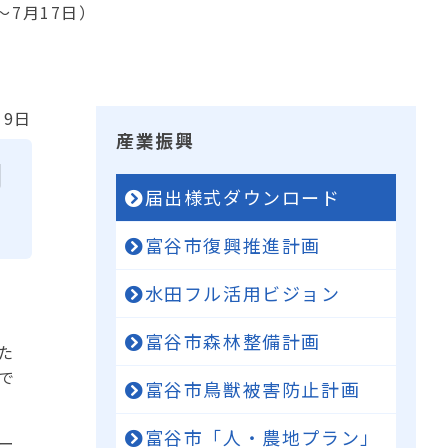
～7月17日）
19日
産業振興
月
届出様式ダウンロード
富谷市復興推進計画
水田フル活用ビジョン
富谷市森林整備計画
た
で
富谷市鳥獣被害防止計画
富谷市「人・農地プラン」
ー