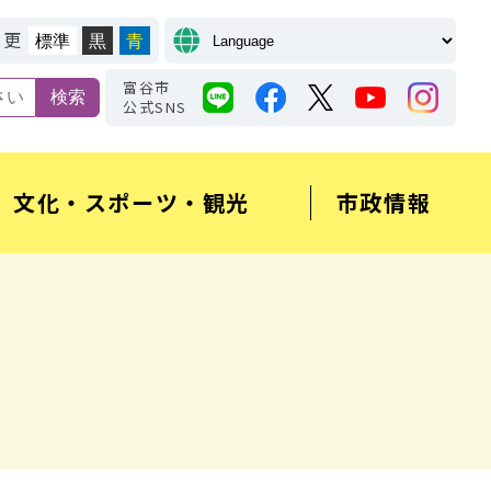
変更
標準
黒
青
富谷市
公式SNS
文化・スポーツ・観光
市政情報