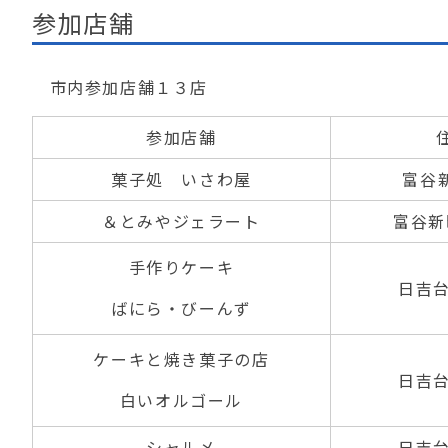
参加店舗
市内参加店舗１３店
参加店舗
菓子処 いさわ屋
富谷新
＆とみやジェラート
富谷新町
手作りケーキ
日吉台2
ばにら・びーんず
ケーキと焼き菓子の店
日吉台2
白いオルゴール
シャルメ
日吉台2