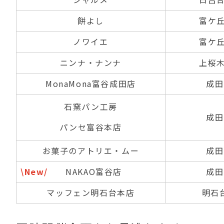
餅よし
富ケ丘2
ノワイエ
富ケ丘1
ニンナ・ナンナ
上桜木1
MonaMona富谷成田店
成田1
石窯パン工房
成田8
パンセ富谷本店
お菓子のアトリエ・ムー
成田4
\New/
NAKAO富谷店
成田8
マッフェン明石台本店
明石台