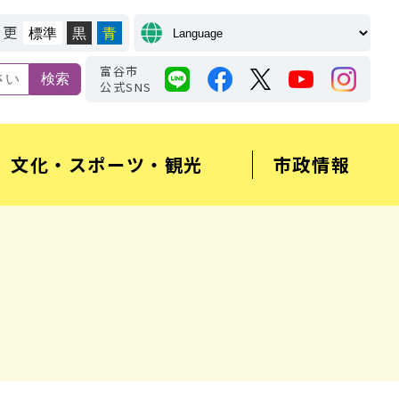
変更
標準
黒
青
富谷市
公式SNS
文化・スポーツ・観光
市政情報