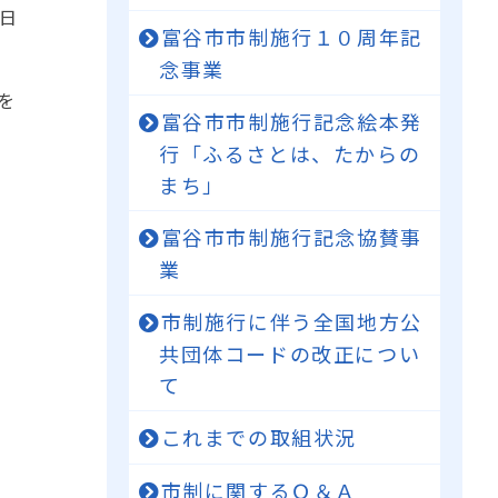
日
富谷市市制施行１０周年記
念事業
を
富谷市市制施行記念絵本発
行「ふるさとは、たからの
まち」
富谷市市制施行記念協賛事
業
市制施行に伴う全国地方公
共団体コードの改正につい
て
これまでの取組状況
市制に関するＱ＆Ａ