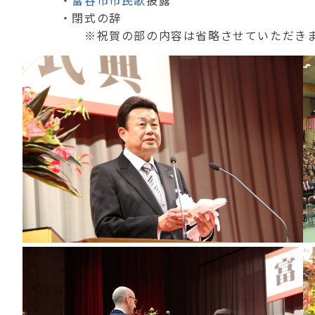
・
富谷市市民歌
披露
・閉式の辞
※祝賀の部の内容は省略させていただきま