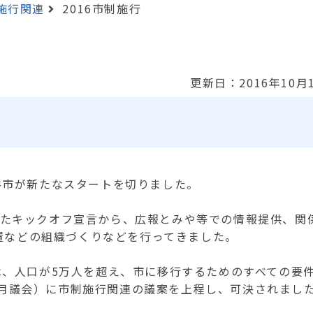
施行関連
2016市制施行
更新日：2016年10月
富谷市が新たなスタートを切りました。
けたキックオフ宣言から、広報とみや等での情報提供、関
置などの組織づくりなどを行ってきました。
では、人口が5万人を超え、市に移行するためのすべての要
2月議会）に市制施行関連の議案を上程し、可決されまし