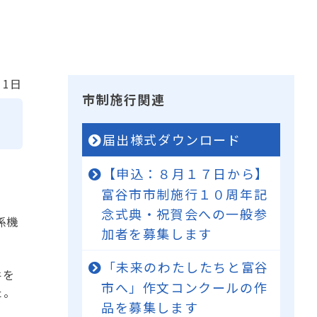
11日
市制施行関連
届出様式ダウンロード
【申込：８月１７日から】
富谷市市制施行１０周年記
念式典・祝賀会への一般参
係機
加者を募集します
「未来のわたしたちと富谷
件を
市へ」作文コンクールの作
た。
品を募集します