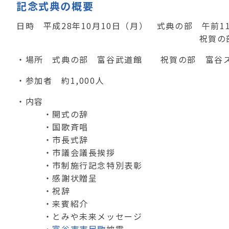
記念式典の概要
日時 平成28年10月10日（月） 式典の部 午前1
祝賀の部 午後12時30分
・場所 式典の部 富谷武道館 祝賀の部 富谷
・参加者 約1,000人
・内容
・開式の辞
・国歌斉唱
・市長式辞
・市議会議長挨拶
・市制施行記念特別表彰
・感謝状贈呈
・祝辞
・来賓紹介
・とみや未来メッセージ