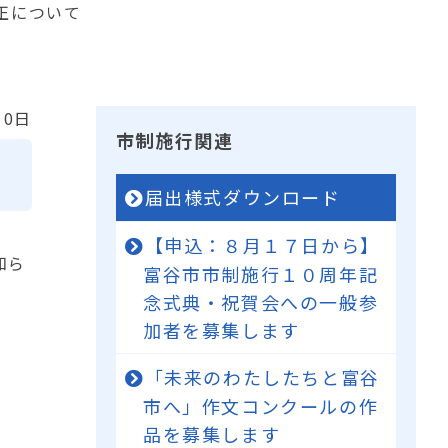
正について
10日
市制施行関連
届出様式ダウンロード
【申込：８月１７日から】
知ら
富谷市市制施行１０周年記
念式典・祝賀会への一般参
加者を募集します
「未来のわたしたちと富谷
市へ」作文コンクールの作
品を募集します