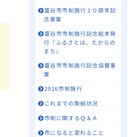
富谷市市制施行１０周年記
念事業
富谷市市制施行記念絵本発
行「ふるさとは、たからの
まち」
富谷市市制施行記念協賛事
業
2016市制施行
これまでの取組状況
市制に関するＱ＆Ａ
市になると変わること