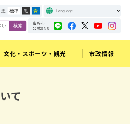
変更
標準
黒
青
富谷市
公式SNS
文化・スポーツ・観光
市政情報
いて