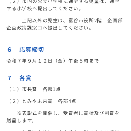
（２）市内の公立小学校に通学する児童は、通学
する小学校へ提出してください。
上記以外の児童は、富谷市役所
2
階 企画部
企画政策課窓口へ提出してください。
６ 応募締切
令和７年９月１２日（金）午後５時まで
７ 各賞
（１）市長賞 各部
1
点
（２）とみや未来賞 各部
4
点
※表彰式を開催し、受賞者に賞状及び副賞を
贈呈します。