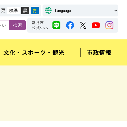
変更
標準
黒
青
富谷市
公式SNS
文化・スポーツ・観光
市政情報