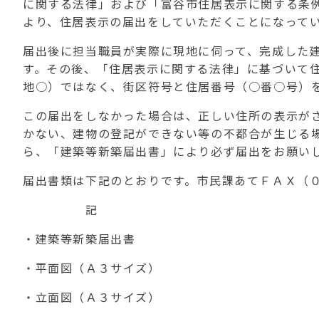
に関する法律」および「富谷市住居表示に関する条
より、住居表示の届出をしていただくことになって
届出後に担当職員が実際に現地に伺って、完成した
す。その後、「住居表示に関する法律」に基づいて
地○）ではなく、街区符号と住居番号（○番○号）
この届出をしなかった場合は、正しい住所の表示が
かない、建物の登記ができない等の不都合が生じる
ら、「建築等新築届出書」により必ず届出をお願い
届出書類は下記のとおりです。市民課あてＦＡＸ（
記
・建築等新築届出書
・平面図（Ａ３サイズ）
・立面図（Ａ３サイズ）