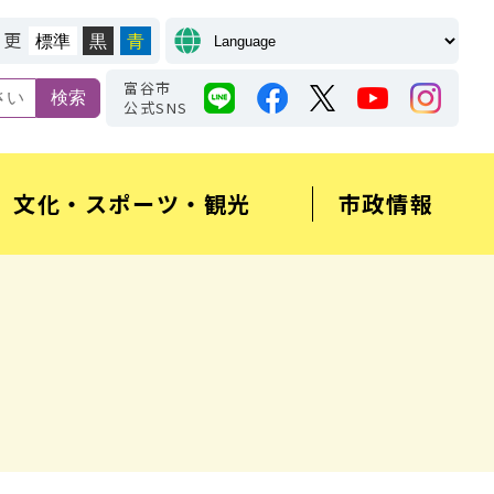
変更
標準
黒
青
富谷市
公式SNS
文化・スポーツ・観光
市政情報