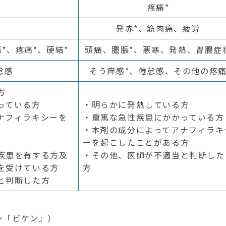
疼痛
*
発赤
*
、筋肉痛、疲労
脹
*
、疼痛
*
、硬結
*
頭痛、腫脹
*
、悪寒、発熱、胃腸症
怠感
そう痒感
*
、倦怠感、その他の疼
方
っている方
・明らかに発熱している方
ナフィラキシーを
・重篤な急性疾患にかかっている方
・本剤の成分によってアナフィラキ
ーを起こしたことがある方
疾患を有する方及
・その他、医師が不適当と判断した
を受けている方
方
と判断した方
ン「ビケン」）