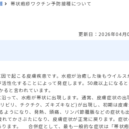
種
帯状疱疹ワクチン予防接種について
更新日：2026年04月
原因で起こる皮膚疾患です。水痘が治癒した後もウイルス
び活性化することによって発症します。
50
歳以上になると
かると言われています。
沿って、水疱が帯状に出現します。通常、皮膚症状の出
リビリ、チクチク、ズキズキなど
)
が出現し、初期は皮膚
るようになり、発熱、頭痛、リンパ節腫脹などの症状も
破れてかさぶたになり、皮膚症状が正常に戻ります。症状
あります。 合併症として、最も一般的な症状は「帯状