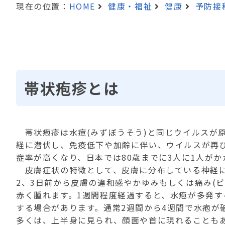
現在の位置：
HOME
健康・福祉
健康
予防接
帯状疱疹とは
帯状疱疹は水痘
(
みずぼうそう
)
と同じウイルスが
経に潜伏し、免疫低下や加齢に伴い、ウイルスが再
症率が高くなり、日本では
80
歳までに
3
人に
1
人がか
皮膚症状の特徴として、皮膚に分布している神経に
2
、
3
日前から皮膚の違和感やかゆみもしくは痛み
(
ビ
赤く腫れます。
1
週間程度経過すると、水疱が多発す
する場合があります。通常
2
週間から
4
週間で水疱が
多くは、上半身に見られ、顔面や首に現れることも