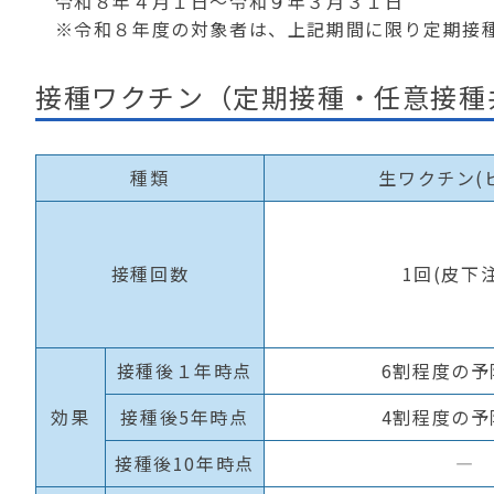
令和８年４月１日～令和９年３月３１日
※令和８年度の対象者は、上記期間に限り定期接
接種ワクチン（定期接種・任意接種
種類
生ワクチン
(
接種回数
1
回
(
皮下
接種後１年時点
6
割程度の予
効果
接種後
5
年時点
4
割程度の予
接種後
10
年時点
―