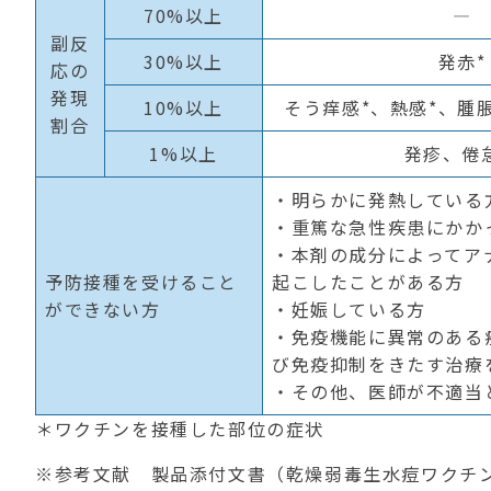
70%
以上
―
副反
30%
以上
発赤
*
応の
発現
10%
以上
そう痒感
*
、熱感
*
、腫
割合
1%
以上
発疹、倦
・明らかに発熱している
・重篤な急性疾患にかか
・本剤の成分によってア
予防接種を受けること
起こしたことがある方
ができない方
・妊娠している方
・免疫機能に異常のある
び免疫抑制をきたす治療
・その他、医師が不適当
＊ワクチンを接種した部位の症状
※参考文献 製品添付文書（乾燥弱毒生水痘ワクチ