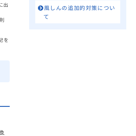
に出
風しんの追加的対策につい
て
則
記を
換