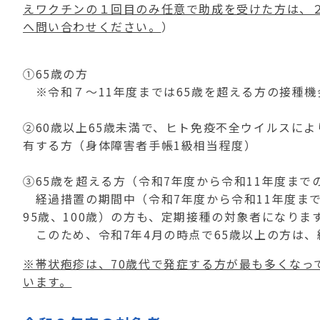
えワクチンの１回目のみ任意で助成を受けた方は、
へ問い合わせください。
）
①
65
歳の方
※令和７～
11
年度までは
65
歳を超える方の接種機
②
60
歳以上
65
歳未満で、ヒト免疫不全ウイルスによ
有する方（身体障害者手帳
1
級相当程度）
③
65
歳を超える方（令和
7
年度から令和
11
年度まで
経過措置の期間中（令和
7
年度から令和
11
年度ま
95
歳、
100
歳）の方も、定期接種の対象者になりま
このため、令和
7
年
4
月の時点で
65
歳以上の方は、
※帯状疱疹は、
70
歳代で発症する方が最も多くなっ
います。