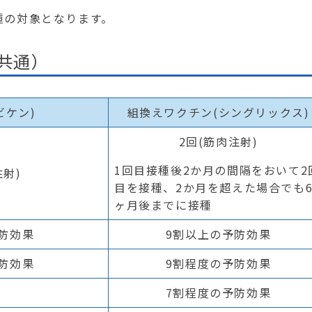
種の対象となります。
共通）
ビケン
)
組換えワクチン
(
シングリックス
)
2
回
(
筋肉注射
)
1
回目接種後
2
か月の間隔をおいて
2
注射
)
目を接種、
2
か月を超えた場合でも
ヶ月後までに接種
防効果
9
割以上の予防効果
防効果
9
割程度の予防効果
7
割程度の予防効果