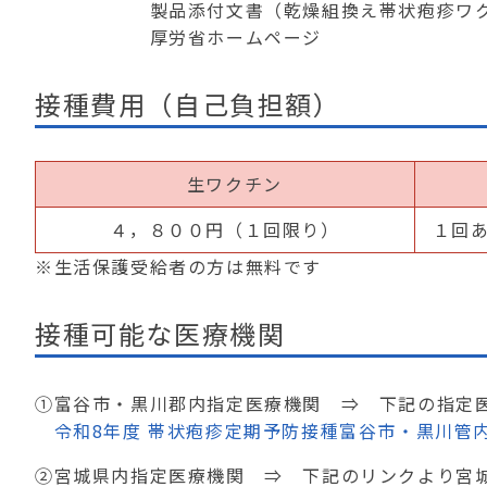
製品添付文書（乾燥組換え帯状疱疹ワクチ
厚労省ホームページ
接種費用（自己負担額）
生ワクチン
４，８００
円（１回限り）
１回
※生活保護受給者の方は無料です
接種可能な医療機関
①富谷市・黒川郡内指定医療機関 ⇒ 下記の指定
令和8年度 帯状疱疹定期予防接種富谷市・黒川管内
②宮城県内指定医療機関 ⇒ 下記のリンクより宮