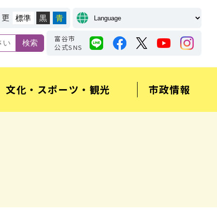
変更
標準
黒
青
富谷市
公式SNS
文化・スポーツ・観光
市政情報