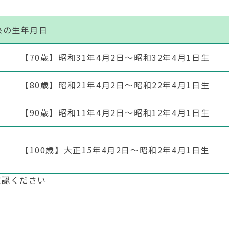
象の生年月日
【
70
歳】昭和
31
年
4
月
2
日～昭和
32
年
4
月
1
日生
【
80
歳】昭和
21
年
4
月
2
日～昭和
22
年
4
月
1
日生
【
90
歳】昭和
11
年
4
月
2
日～昭和
12
年
4
月
1
日生
【
100
歳】大正
15
年
4
月2日～昭和2年4月1日生
確認ください