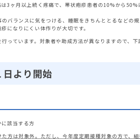
痛は
3
ヶ月以上続く疼痛で、帯状疱疹患者の
10%
から
50%
のバランスに気をつける、睡眠をきちんととるなどの規
疱疹になりにくい体作りが大切です。
行っています。対象者や助成方法が異なりますので、下
１日より開始
かに該当する方
けた方は対象外。ただし、今年度定期接種対象の方で、組