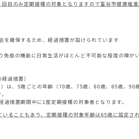
２回目のみ定期接種の対象となりますので富谷市健康推進
会を確保するため、経過措置が設けられています
り免疫の機能に日常生活がほとんど不可能な程度の障が
の経過措置）
で）は、
5
歳ごとの年齢（
70
歳、
75
歳、
80
歳、
85
歳、
90
す。
経過措置期間中に
1
度定期接種の対象者となります。
ていることもあり、定期接種の対象年齢は
65
歳に設定さ