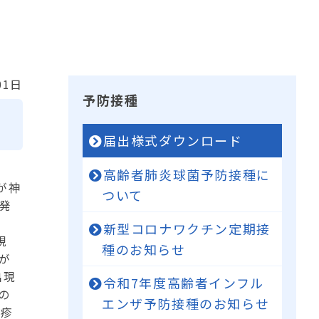
01日
予防接種
届出様式ダウンロード
高齢者肺炎球菌予防接種に
が神
ついて
発
新型コロナワクチン定期接
現
種のお知らせ
が
出現
令和7年度高齢者インフル
の
エンザ予防接種のお知らせ
疱疹