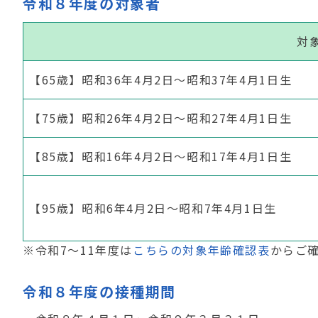
令和８年度の対象者
対
【
65
歳】昭和
36
年
4
月
2
日～昭和
37
年
4
月
1
日生
【
75
歳】昭和
26
年
4
月
2
日～昭和
27
年
4
月
1
日生
【
85
歳】昭和
16
年
4
月
2
日～昭和
17
年
4
月
1
日生
【
95
歳】昭和6年
4
月
2
日～昭和7年
4
月
1
日生
※令和7～11年度は
こちらの対象年齢確認表
からご
令和８年度の接種期間