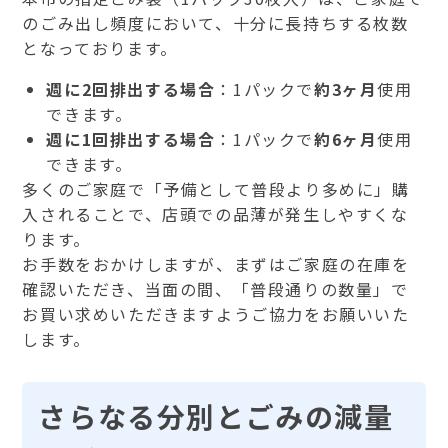
のごみ出し頻度において、十分に長持ちする枚数
となっております。
週に
2
回排出する場合
：
1
パックで
約
3
ヶ月
使用
できます。
週に
1
回排出する場合
：
1
パックで
約
6
ヶ月
使用
できます。
多くのご家庭で「予備として普段より多めに」購
入されることで、店頭での品薄が発生しやすくな
ります。
お手数をおかけしますが、まずはご家庭の在庫を
確認いただき、当面の間、「普段通りの数量」で
お買い求めいただきますようご協力をお願いいた
します。
さらなる分別とごみの減量