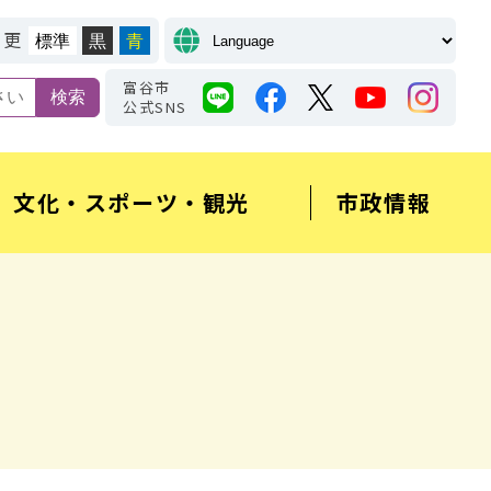
変更
標準
黒
青
富谷市
公式SNS
文化・スポーツ・観光
市政情報