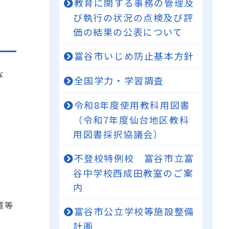
教育に関する事務の管理及
び執行の状況の点検及び評
価の結果の公表について
富谷市いじめ防止基本方針
な
全国学力・学習調査
令和8年度使用教科用図書
（令和7年度仙台地区教科
用図書採択協議会）
不登校特例校 富谷市立富
谷中学校西成田教室のご案
内
置等
富谷市公立学校等施設整備
計画