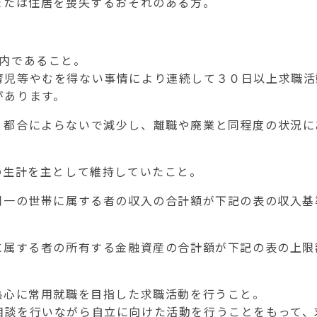
または住居を喪失するおそれのある方。
内であること。
児等やむを得ない事情により連続して３０日以上求職活
があります。
・都合によらないで減少し、離職や廃業と同程度の状況に
の生計を主として維持していたこと。
同一の世帯に属する者の収入の合計額が下記の表の収入基
に属する者の所有する金融資産の合計額が下記の表の上限
熱心に常用就職を目指した求職活動を行うこと。
相談を行いながら自立に向けた活動を行うことをもって、