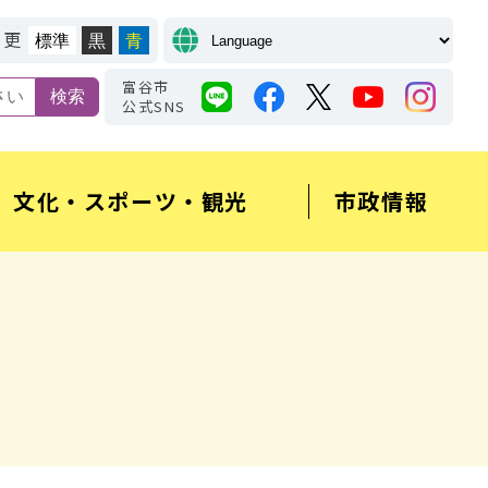
変更
標準
黒
青
富谷市
公式SNS
文化・スポーツ・観光
市政情報