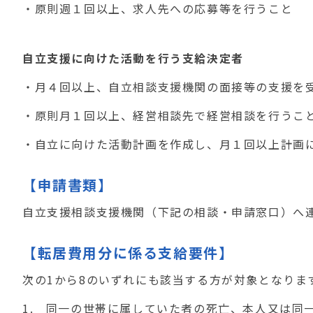
・原則週１回以上、求人先への応募等を行うこと
自立支援に向けた活動を行う支給決定者
・月４回以上、自立相談支援機関の面接等の支援を
・原則月１回以上、経営相談先で経営相談を行うこ
・自立に向けた活動計画を作成し、月１回以上計画
【申請書類】
自立支援相談支援機関（下記の相談・申請窓口）へ
【転居費用分に係る支給要件】
次の1から8の
いずれにも
該当する方が対象となりま
1. 同一の世帯に属していた者の死亡、本人又は同