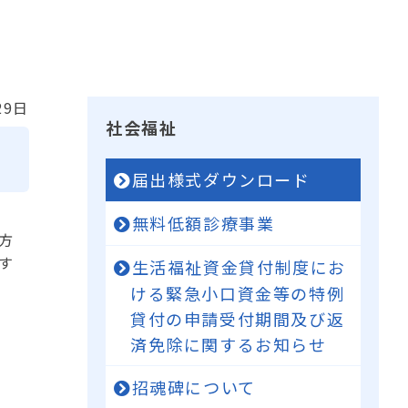
29日
社会福祉
届出様式ダウンロード
無料低額診療事業
方
す
生活福祉資金貸付制度にお
ける緊急小口資金等の特例
貸付の申請受付期間及び返
済免除に関するお知らせ
招魂碑について