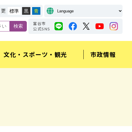
変更
標準
黒
青
富谷市
公式SNS
文化・スポーツ・観光
市政情報