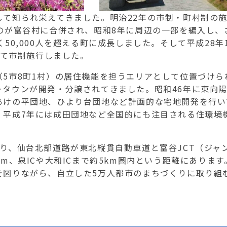
て知られ栄えてきました。明治22年の市制・町村制の
のが富谷村に合併され、昭和8年に周辺の一部を編入し、
0,000人を超える町に成長しました。そして平成28年1
して市制施行しました。
5市8町1村）の居住機能を担うエリアとして位置づけら
タウンが開発・分譲されてきました。昭和46年に東向
あけの平団地、ひより台団地など計画的な宅地開発を行い
、平成7年には成田団地など全国的にも注目される住環境
り、仙台北部道路が東北縦貫自動車道と富谷JCT（ジャ
m、泉ICや大和ICまで約5km圏内という距離にあります
図りながら、自立した5万人都市のまちづくりに取り組