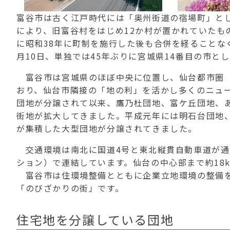
富谷市は古く江戸時代には「奥州街道の宿場町」とし
により、旧富谷村をはじめ12か村が置かれていたも
に昭和38年に町制を施行した後も合併を経ることなく5
月10日、単独では45年ぶりに宮城県14番目の市と
富谷市は宮城県のほぼ中央に位置し、仙台都市圏（
おり、仙台市隣接の「地の利」を活かし多くのニュー
団地が分譲されて以来、鷹乃杜団地、富ケ丘団地、
街地が拡大してきました。平成元年には明石台団地
が集積した大型団地が分譲されてきました。
交通環境は南北に国道4号と東北縦貫自動車道が通
ション）で連結しています。仙台の中心部まで約18k
富谷市は住環境整備とともに企業立地環境の整備を
「のびざかりの街」です。
住宅地を分譲している団地