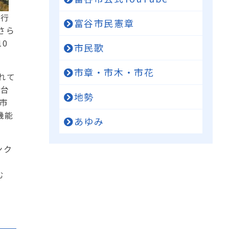
施行
富谷市民憲章
さら
0
市民歌
市章・市木・市花
れて
陽台
地勢
市
機能
あゆみ
ンク
。
む