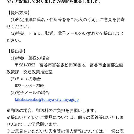
で」と記載しておりましたが期間を延長しました。
【提出方法】
(1)所定用紙に氏名・住所等ををご記入のうえ、ご意見をお寄
せください。
(2)持参、Ｆａｘ、郵送、電子メールのいずれかで提出してく
ださい。
【提出先】
(1)持参・郵送の場合
〒981-3392 富谷市富谷坂松田30番地 富谷市企画部企画
政策課 交通政策推進室
(2)Ｆａｘの場合
022－358－2365
(3)電子メールの場合
kikakuseisaku@tomiya-city.miyagi.jp
※郵送の場合、郵送料のご負担をお願いします。
※提出いただいたご意見については、個々の回答等はいたしま
せんので、ご了承願います。
※ご意見をいただいた氏名等の個人情報については、一切公表