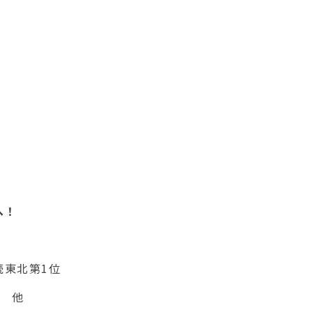
へ！
続東北第1位
 他