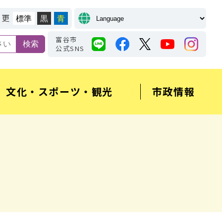
変更
標準
黒
青
富谷市
公式SNS
文化・スポーツ・観光
市政情報