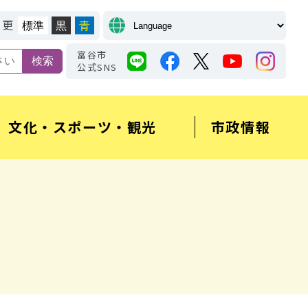
変更
標準
黒
青
富谷市
公式SNS
文化・スポーツ・観光
市政情報