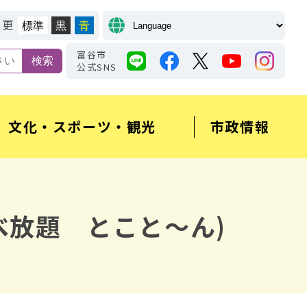
変更
標準
黒
青
富谷市
公式SNS
文化・スポーツ・観光
市政情報
べ放題 とこと～ん)