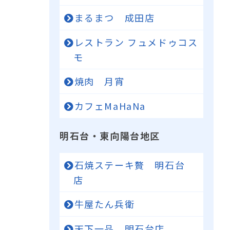
まるまつ 成田店
レストラン フュメドゥコス
モ
焼肉 月宵
カフェMaHaNa
明石台・東向陽台地区
石焼ステーキ贅 明石台
店
牛屋たん兵衛
天下一品 明石台店