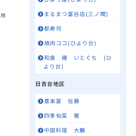
まるまつ富谷店(三ノ関)
利用
都寿司
焼肉ココ(ひより台)
和食 緒 いとぐち (ひ
より台)
日吉台地区
憙楽宴 佐藤
四季旬菜 雅
中国料理 大鵬