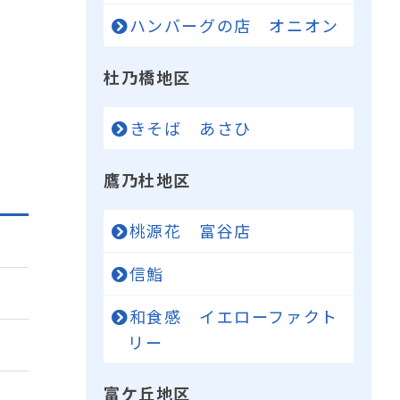
ハンバーグの店 オニオン
杜乃橋地区
きそば あさひ
鷹乃杜地区
桃源花 富谷店
信鮨
和食感 イエローファクト
リー
富ケ丘地区