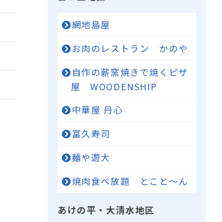
網地島屋
お肉のレストラン かのや
自作の薪窯焼きで焼くピザ
屋 WOODENSHIP
中華屋 丹心
富久寿司
麺や遊大
焼肉食べ放題 とこと～ん
あけの平・大清水地区