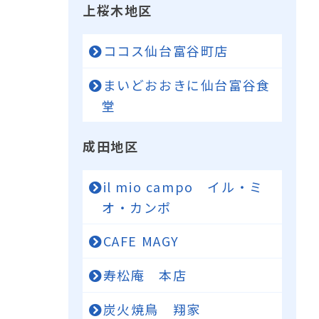
上桜木地区
ココス仙台富谷町店
まいどおおきに仙台富谷食
堂
成田地区
il mio campo イル・ミ
オ・カンポ
CAFE MAGY
寿松庵 本店
炭火焼鳥 翔家