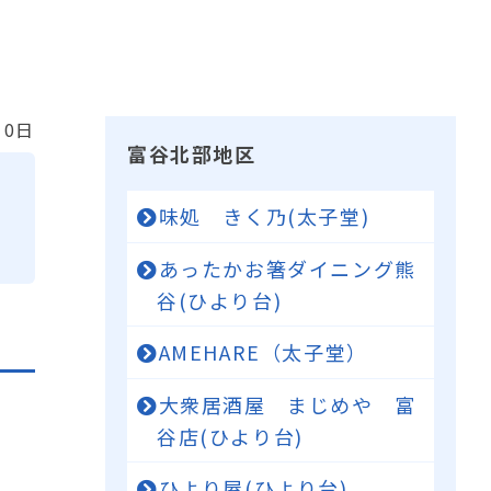
10日
富谷北部地区
味処 きく乃(太子堂)
あったかお箸ダイニング熊
谷(ひより台)
AMEHARE（太子堂）
大衆居酒屋 まじめや 富
谷店(ひより台)
ひより屋(ひより台)