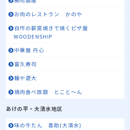
網地島屋
お肉のレストラン かのや
自作の薪窯焼きで焼くピザ屋
WOODENSHIP
中華屋 丹心
富久寿司
麺や遊大
焼肉食べ放題 とこと～ん
あけの平・大清水地区
味の牛たん 喜助(大清水)