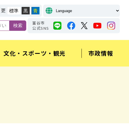
変更
標準
黒
青
富谷市
公式SNS
文化・スポーツ・観光
市政情報