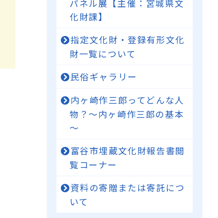
パネル展【主催：宮城県文
化財課】
指定文化財・登録有形文化
財一覧について
民俗ギャラリー
内ヶ崎作三郎ってどんな人
物？～内ヶ崎作三郎の基本
～
富谷市埋蔵文化財報告書閲
覧コーナー
資料の寄贈または寄託につ
いて