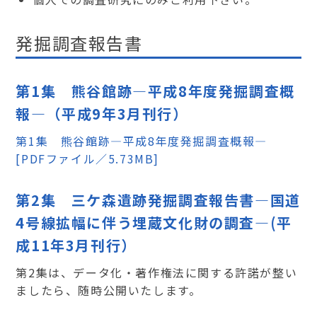
発掘調査報告書
第1集 熊谷館跡―平成8年度発掘調査概
報―（平成9年3月刊行）
第1集 熊谷館跡―平成8年度発掘調査概報―
[PDFファイル／5.73MB]
第2集 三ケ森遺跡発掘調査報告書―国道
4号線拡幅に伴う埋蔵文化財の調査―(平
成11年3月刊行）
第2集は、データ化・著作権法に関する許諾が整い
ましたら、随時公開いたします。