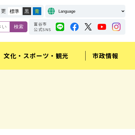
変更
標準
黒
青
富谷市
公式SNS
文化・スポーツ・観光
市政情報