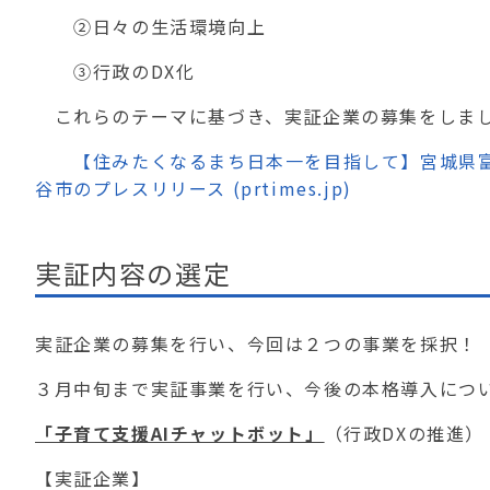
②⽇々の⽣活環境向上
③⾏政のDX化
これらのテーマに基づき、実証企業の募集をしま
【住みたくなるまち日本一を目指して】宮城県富谷
谷市のプレスリリース (prtimes.jp)
実証内容の選定
実証企業の募集を行い、今回は２つの事業を採択！
３月中旬まで実証事業を行い、今後の本格導入につ
「子育て支援AIチャットボット」
（行政DXの推進）
【実証企業】