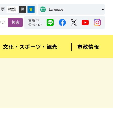
変更
標準
黒
青
富谷市
公式SNS
文化・スポーツ・観光
市政情報