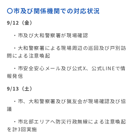
〇市及び関係機関での対応状況
9/12（金）
・市及び大和警察署が現場確認
・大和警察署による現場周辺の巡回及び戸別訪
問による注意喚起
・市安全安心メール及び公式
X
、公式
LINE
で情
報発信
9/13（土）
・市、大和警察署及び猟友会が現場確認及び協
議
・市北部エリアへ防災行政無線による注意喚起
を計
3
回実施