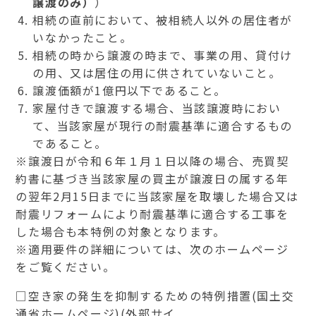
譲渡のみ）
）
相続の直前において、被相続人以外の居住者が
いなかったこと。
相続の時から譲渡の時まで、事業の用、貸付け
の用、又は居住の用に供されていないこと。
譲渡価額が1億円以下であること。
家屋付きで譲渡する場合、当該譲渡時におい
て、当該家屋が現行の耐震基準に適合するもの
であること。
※譲渡日が令和６年１月１日以降の場合、売買契
約書に基づき当該家屋の買主が譲渡日の属する年
の翌年2月15日までに当該家屋を取壊した場合又は
耐震リフォームにより耐震基準に適合する工事を
した場合も本特例の対象となります。
※適用要件の詳細については、次のホームページ
をご覧ください。
□空き家の発生を抑制するための特例措置(国土交
通省ホームページ)(外部サイ