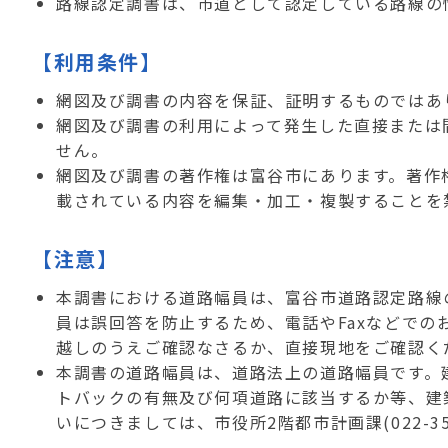
路線認定調書は、市道として認定している路線の
【利用条件】
網図及び調書の内容を保証、証明するものではあ
網図及び調書の利用によって発生した直接または
せん。
網図及び調書の著作権は富谷市にあります。著作
載されている内容を編集・加工・複製することを
【注意】
本調書における道路幅員は、富谷市道路認定路線
員は誤回答を防止するため、電話やFaxなどで
越しのうえご確認なさるか、直接現地をご確認く
本調書の道路幅員は、道路法上の道路幅員です。
トバックの有無及び何項道路に該当するか等、建築
いにつきましては、市役所2階都市計画課(022-35