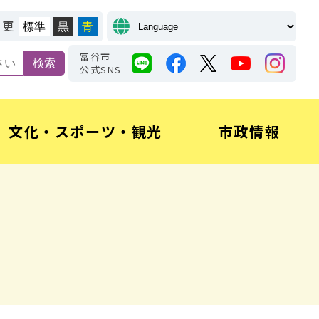
変更
標準
黒
青
富谷市
公式SNS
文化・スポーツ・観光
市政情報