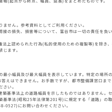
情報(起点から終点、幅員、延長)をまとめたものです。
りません。参考資料としてご利用ください。
間接の損失、損害等について、富谷市は一切の責任を負
権法上認められた行為(私的使用のための複製等)を除き、
禁じます。
の最小幅員及び最大幅員を表示しています。特定の場所
のお答えはできません。お手数ですが、都市整備課窓口まで
ださい。
建築基準法上の道路幅員を示したものではありません。
基準法(昭和25年法律第201号)に規定する「道路」の
8-0527)にお問い合わせください。