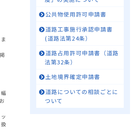
公共物使用許可申請書
道路工事施行承認申請書
(道路法第24条）
いま
道路占用許可申請書（道路
掲
法第32条）
土地境界確定申請書
道路についての相談ごとに
の幅
ついて
お
セッ
取扱