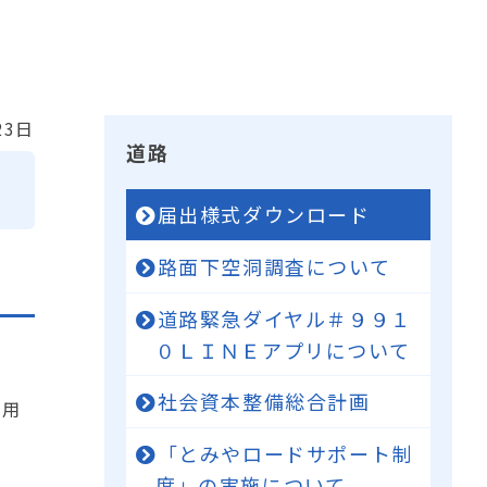
23日
道路
届出様式ダウンロード
路面下空洞調査について
道路緊急ダイヤル＃９９１
０ＬＩＮＥアプリについて
社会資本整備総合計画
利用
「とみやロードサポート制
度」の実施について