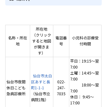
所在地
（クリック
名称・所在
電話番
小児科の診療受
すると地図
地
号
付時間
が開きま
す）
平日：19:15～翌
7:00
土曜：14:45～翌
仙台市太白
7:00
仙台市夜間
区あすと長
022-
　　　18:00～翌
休日こども
町1-1-1
247-
7:00
急病診療所
（仙台市立
7035
休日： 9:45～
病院1階）
17:00