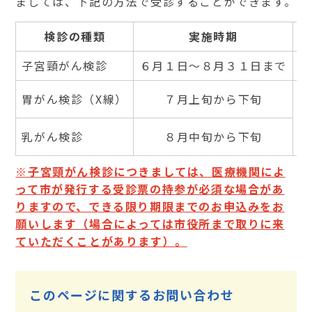
ましては、下記の方法で受診することができます。
検診の種類
実施時期
子宮頸がん検診
６月１日～８月３１日まで
富
胃がん検診（X線）
７月上旬から下旬
乳がん検診
８月中旬から下旬
※子宮頸がん検診につきましては、医療機関によ
って市が発行する受診票の持参が必須な場合があ
りますので、できる限り期限までのお申込みをお
願いします（場合によっては市役所まで取りに来
ていただくことがあります）。
このページに関するお問い合わせ