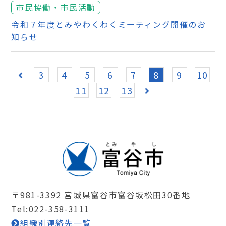
市民協働・市民活動
令和７年度とみやわくわくミーティング開催のお
知らせ
3
4
5
6
7
8
9
10
11
12
13
〒981-3392 宮城県富谷市富谷坂松田30番地
Tel:022-358-3111
組織別連絡先一覧