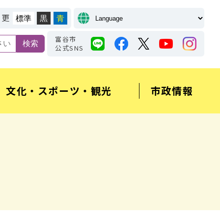
変更
標準
黒
青
富谷市
公式SNS
文化・スポーツ・観光
市政情報