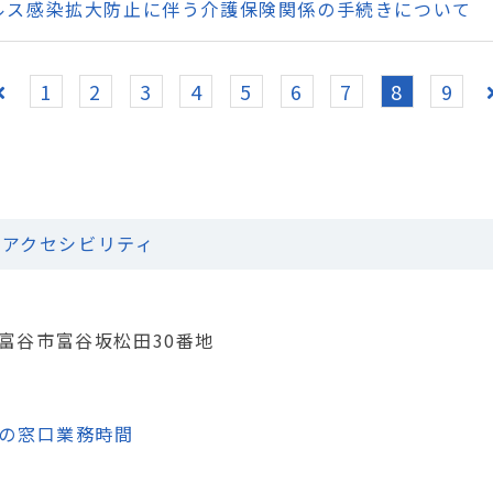
ルス感染拡大防止に伴う介護保険関係の手続きについて
1
2
3
4
5
6
7
8
9
アクセシビリティ
城県富谷市富谷坂松田30番地
の窓口業務時間