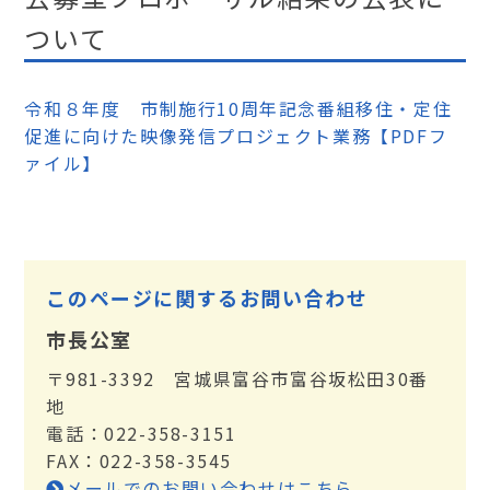
ついて
令和８年度 市制施行10周年記念番組移住・定住
促進に向けた映像発信プロジェクト業務【PDFフ
ァイル】
このページに関するお問い合わせ
市長公室
〒981-3392 宮城県富谷市富谷坂松田30番
地
電話：022-358-3151
FAX：022-358-3545
メールでのお問い合わせはこちら