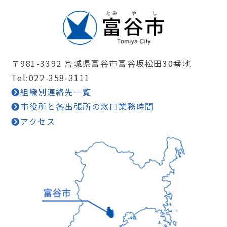
〒981-3392 宮城県富谷市富谷坂松田30番地
Tel:022-358-3111
組織別連絡先一覧
市役所と各出張所の窓口業務時間
アクセス