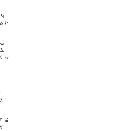
内
ると
活
広
くお
い
入
齢者
が