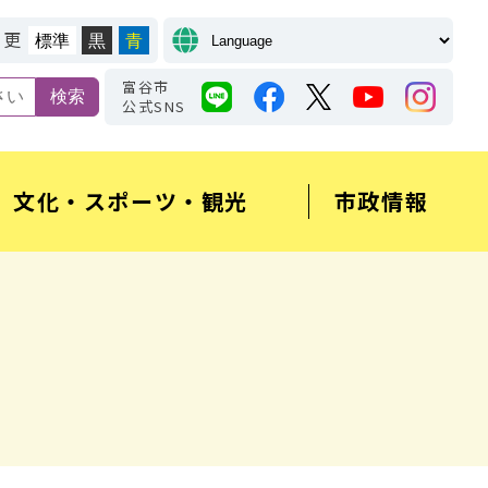
変更
標準
黒
青
富谷市
公式SNS
文化・スポーツ・観光
市政情報