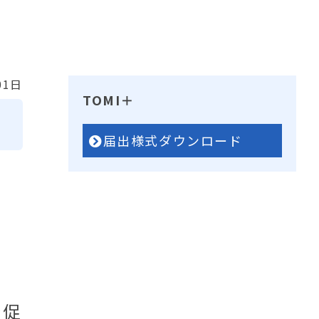
01日
TOMI＋
届出様式ダウンロード
を促