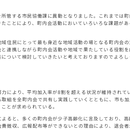
を所管する市民協働課に異動となりました。これまでは町
きたことにより、町内会活動においていろいろな課題があ
地域住民にとって最も身近な地域活動の場となる町内会の
会と連携しながら町内会活動や地域で果たしている役割を
策について検討していきたいと考えておりますのでよろし
努力により、平均加入率が8割を超える状況が維持されて
る取組を全町内会で共有し実践していくとともに、市も加
くことが求められている。
によると、多くの町内会が少子高齢化に言及しており、高
会費徴収、広報配布等ができないとの理由により、退会者