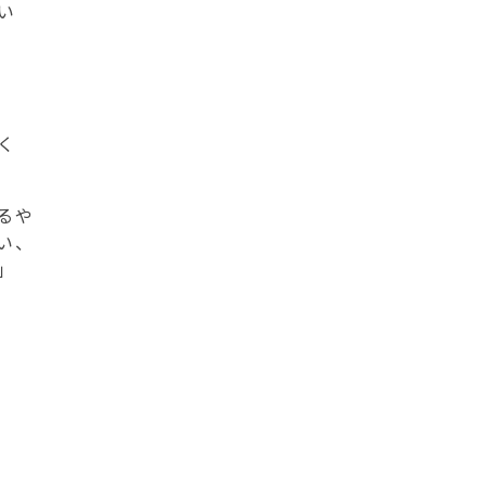
い
く
るや
い、
」