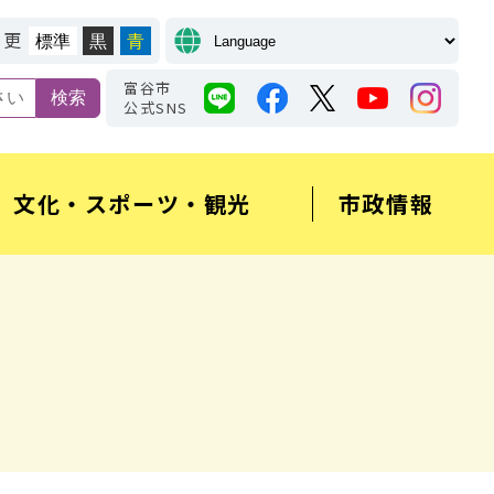
変更
標準
黒
青
富谷市
公式SNS
文化・スポーツ・観光
市政情報