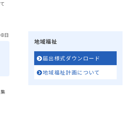
いて
08日
地域福祉
に
届出様式ダウンロード
地域福祉計画について
募集