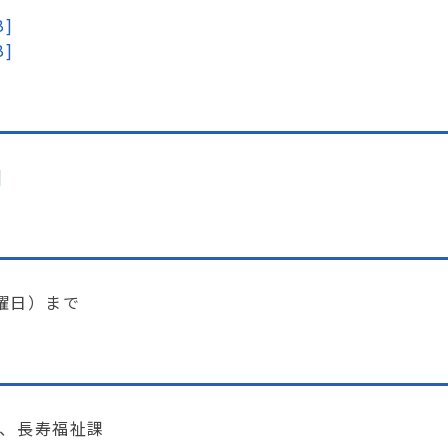
]
]
]
水曜日）まで
所、長寿福祉課