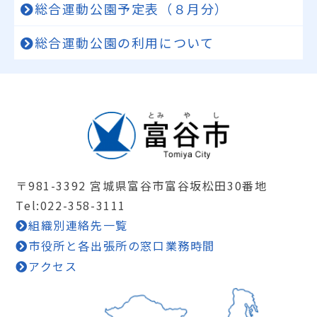
総合運動公園予定表（８月分）
総合運動公園の利用について
〒981-3392 宮城県富谷市富谷坂松田30番地
Tel:022-358-3111
組織別連絡先一覧
市役所と各出張所の窓口業務時間
アクセス