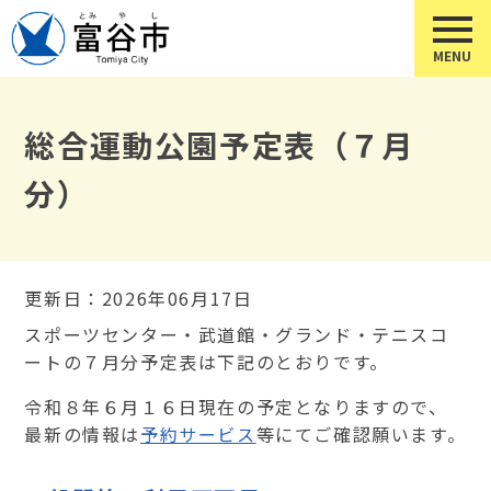
総合運動公園予定表（７月
分）
更新日：2026年06月17日
スポーツセンター・武道館・グランド・テニスコ
ートの７月分予定表は下記のとおりです。
令和８年６月１６日現在の予定となりますので、
最新の情報は
予約サービス
等にてご確認願います。