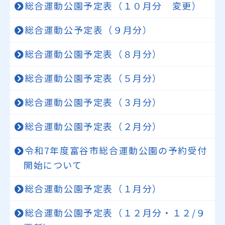
総合運動公園予定表（１０月分 変更）
総合運動公予定表（９月分）
総合運動公園予定表（８月分）
総合運動公園予定表（５月分）
総合運動公園予定表（３月分）
総合運動公園予定表（２月分）
令和7年度富谷市総合運動公園の予約受付
開始について
総合運動公園予定表（１月分）
総合運動公園予定表（１２月分・１２/９