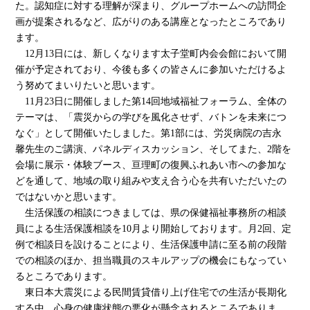
た。認知症に対する理解が深まり、グループホームへの訪問企
画が提案されるなど、広がりのある講座となったところであり
ます。
12月13日には、新しくなります太子堂町内会会館において開
催が予定されており、今後も多くの皆さんに参加いただけるよ
う努めてまいりたいと思います。
11月23日に開催しました第14回地域福祉フォーラム、全体の
テーマは、「震災からの学びを風化させず、バトンを未来につ
なぐ」として開催いたしました。第1部には、労災病院の吉永
馨先生のご講演、パネルディスカッション、そしてまた、2階を
会場に展示・体験ブース、亘理町の復興ふれあい市への参加な
どを通して、地域の取り組みや支え合う心を共有いただいたの
ではないかと思います。
生活保護の相談につきましては、県の保健福祉事務所の相談
員による生活保護相談を10月より開始しております。月2回、定
例で相談日を設けることにより、生活保護申請に至る前の段階
での相談のほか、担当職員のスキルアップの機会にもなってい
るところであります。
東日本大震災による民間賃貸借り上げ住宅での生活が長期化
する中、心身の健康状態の悪化が懸念されるところでありま