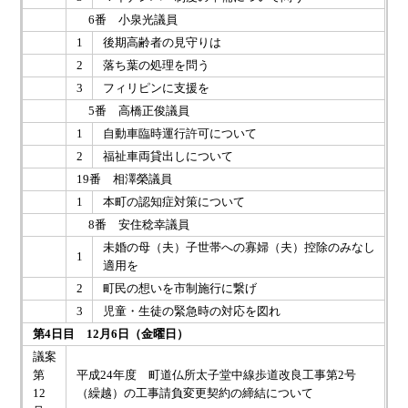
6番 小泉光議員
1
後期高齢者の見守りは
2
落ち葉の処理を問う
3
フィリピンに支援を
5番 高橋正俊議員
1
自動車臨時運行許可について
2
福祉車両貸出しについて
19番 相澤榮議員
1
本町の認知症対策について
8番 安住稔幸議員
未婚の母（夫）子世帯への寡婦（夫）控除のみなし
1
適用を
2
町民の想いを市制施行に繋げ
3
児童・生徒の緊急時の対応を図れ
第4日目 12月6日（金曜日）
議案
第
平成24年度 町道仏所太子堂中線歩道改良工事第2号
12
（繰越）の工事請負変更契約の締結について