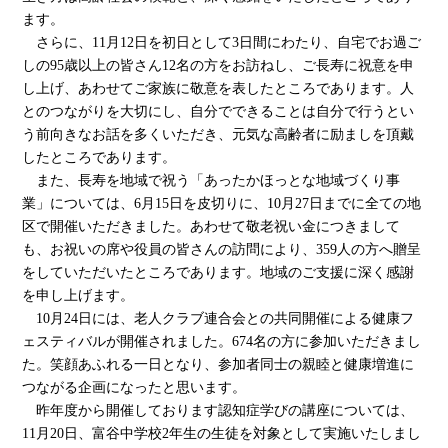
ます。
さらに、11月12日を初日として3日間にわたり、自宅でお過ご
しの95歳以上の皆さん12名の方をお訪ねし、ご長寿に祝意を申
し上げ、あわせてご家族に敬意を表したところであります。人
とのつながりを大切にし、自分でできることは自分で行うとい
う前向きなお話を多くいただき、元気な高齢者に励ましを頂戴
したところであります。
また、長寿を地域で祝う「あったかほっとな地域づくり事
業」については、6月15日を皮切りに、10月27日までに全ての地
区で開催いただきました。あわせて敬老祝い金につきまして
も、お祝いの席や役員の皆さんの訪問により、359人の方へ贈呈
をしていただいたところであります。地域のご支援に深く感謝
を申し上げます。
10月24日には、老人クラブ連合会との共同開催による健康フ
ェスティバルが開催されました。674名の方に参加いただきまし
た。笑顔あふれる一日となり、参加者同士の親睦と健康増進に
つながる企画になったと思います。
昨年度から開催しております認知症学びの講座については、
11月20日、富谷中学校2年生の生徒を対象として実施いたしまし