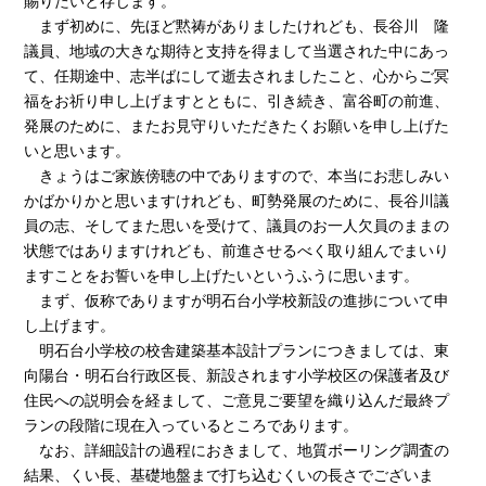
賜りたいと存じます。
まず初めに、先ほど黙祷がありましたけれども、長谷川 隆
議員、地域の大きな期待と支持を得まして当選された中にあっ
て、任期途中、志半ばにして逝去されましたこと、心からご冥
福をお祈り申し上げますとともに、引き続き、富谷町の前進、
発展のために、またお見守りいただきたくお願いを申し上げた
いと思います。
きょうはご家族傍聴の中でありますので、本当にお悲しみい
かばかりかと思いますけれども、町勢発展のために、長谷川議
員の志、そしてまた思いを受けて、議員のお一人欠員のままの
状態ではありますけれども、前進させるべく取り組んでまいり
ますことをお誓いを申し上げたいというふうに思います。
まず、仮称でありますが明石台小学校新設の進捗について申
し上げます。
明石台小学校の校舎建築基本設計プランにつきましては、東
向陽台・明石台行政区長、新設されます小学校区の保護者及び
住民への説明会を経まして、ご意見ご要望を織り込んだ最終プ
ランの段階に現在入っているところであります。
なお、詳細設計の過程におきまして、地質ボーリング調査の
結果、くい長、基礎地盤まで打ち込むくいの長さでございま