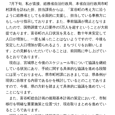
7月下旬、私が直接、総務省自治行政局、本省自治行政局市町
村課長を訪ねた折、担当課長からは、「富谷町の考え方に沿う
ように総務省としても全面的に支援し、担当している事務方に
もしっかり指示しております。また、事前協議が廃止となりま
したので、国勢調査で人口要件の5万人を超すということが大前
提であります。富谷町の人口状況を見ると、数十年来安定して
人口が増加し、一度も減ったことはないようですので、今後も
安定した人口増加が図られるよう、まちづくりをお願いしま
す」との見解をいただいていることは、前回既に申し上げてい
るとおりであります。
現在は、宮城県と今後のスケジュール等について協議を継続
している状況にあり、手続に関する具体的な協議を進める段階
には至っておりません。県市町村課におきましては、県条例が
現状に合致する内容であるかを検討しているとのことでありま
すので、今後、県の方針を踏まえて具体的に協議を進めていく
ことになります。
また、富谷町総合計画の後期基本計画の策定において、市制
移行を明確な重要施策と位置づけ、現在取りまとめを進めてい
るところであります。