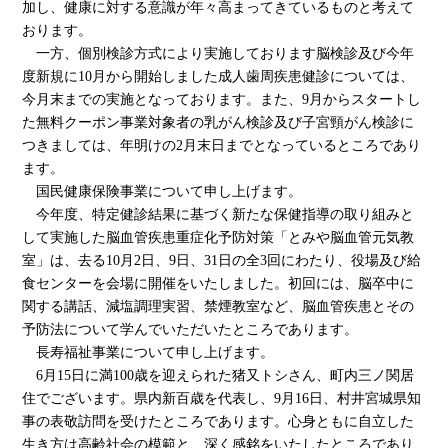
加し、健康に対する意識が年々高まってきているものと考えて
おります。
一方、個別検診方式により実施しております脳検診及び今年
度新規に10月から開始しました成人歯周疾患健診については、
今月末までの実施となっております。また、9月からスタートし
た無料クーポン事業対象者の乳がん検診及び子宮頸がん検診に
つきましては、年明けの2月末日までとなっているところであり
ます。
国民健康保険事業について申し上げます。
今年度、特定健診結果に基づく新たな保健指導の取り組みと
して実施した脳血管疾患重症化予防対策「とみや脳血管元気教
室」は、去る10月2日、9日、31日の全3回にわたり、役場及び給
食センターを会場に開催をいたしました。初回には、脳卒中に
関する講話、減塩調理実習、禁煙教室など、脳血管疾患とその
予防法について学んでいただいたところであります。
長寿福祉事業について申し上げます。
6月15日に満100歳を迎えられた猪又トシさん、町内三ノ関居
住でございます。県内新百歳を代表し、9月16日、村井宮城県知
事の表敬訪問を受けたところであります。心身ともに自立した
生き方は高齢社会の模範と、深く感銘をいたしたところであり