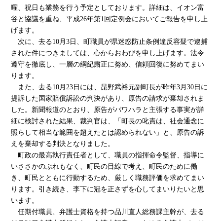
曜、祝日も業務を行う予定としております。詳細は、イオン富
谷と協議を重ね、平成26年第1回定例会においてご報告を申し上
げます。
次に、去る10月3日、町職員が県迷惑防止条例違反容疑で逮捕
された件につきましては、心からおわびを申し上げます。法令
遵守を徹底し、一層の綱紀粛正に努め、信頼回復に努めてまい
ります。
また、去る10月23日には、昆野武裕元副町長が昨年3月30日に
提訴した国家賠償訴訟の判決があり、原告の請求が棄却されま
した。新聞報道のとおり、原告がパワハラと主張する事実が詳
細に検討された結果、裁判官は、「町長の叱責は、社会通念に
照らして相当な範囲を超えたとは認められない」と、原告の訴
えを棄却する判決となりました。
町政の最高執行責任者として、職員の指揮命令監督、指導に
いささかのぶれもなく、町民の目線で考え、町民のために働
き、町民とともに行動するため、厳しく職務評価を求めてまい
ります。引き続き、李下に冠を正さずを心してまいりたいと思
います。
任期付職員、弁護士資格を持つ品川直人総務課主幹が、去る