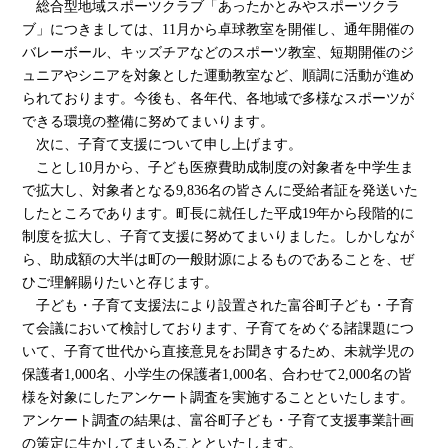
総合型地域スポーツクラブ「あったかとみやスポーツクラ
ブ」につきましては、11月から卓球教室を開催し、通年開催の
バレーボール、キッズチアなどのスポーツ教室、短期開催のジ
ュニアやシニアを対象とした運動教室など、順調に活動が進め
られております。今後も、各年代、各地域で多様なスポーツが
できる環境の整備に努めてまいります。
次に、子育て支援について申し上げます。
ことし10月から、子ども医療費助成制度の対象者を中学生ま
で拡大し、対象者となる9,836名の皆さんに受給者証を発送いた
したところであります。町長に就任した平成19年から段階的に
制度を拡大し、子育て支援に努めてまいりました。しかしなが
ら、助成額の大半は町の一般財源によるものであることを、ぜ
ひご理解賜りたいと存じます。
子ども・子育て支援法により設置された富谷町子ども・子育
て会議において検討しております、子育てをめぐる諸課題につ
いて、子育て世代から直接意見をお聞きするため、未就学児の
保護者1,000名、小学生の保護者1,000名、合わせて2,000名の皆
様を対象にしたアンケート調査を実施することといたします。
アンケート調査の結果は、富谷町子ども・子育て支援事業計画
の策定に生かしてまいることといたします。