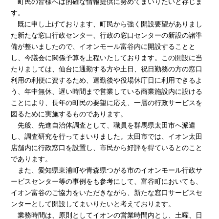
町民の皆様へは的確な情報提供に努めてまいりたいと存じま
す。
既に申し上げております、町民から強く開設要望がありまし
た新たな窓口行政センター、行政の窓口センターの新設の諸準
備が整いましたので、イオンモール富谷内に開設することと
し、今議会に関係予算を上程いたしております。この開設に当
たりましては、仙台に通勤する方や土日、祝日勤務の方の窓口
利用の利便に資するため、退勤後や役場休庁日に利用できるよ
う、年中無休、遅い時間まで営業している商業施設内に設ける
ことにより、長年の町民の要望に応え、一層の行政サービスを
図るために実施するものであります。
先般、先進自治体調査として、職員を群馬県太田市へ派遣
し、調査研究を行ってまいりました。太田市では、イオン太田
店舗内に行政窓口を設置し、市民から好評を得ているとのこと
であります。
また、愛知県東浦町や青森県つがる市のイオンモール行政サ
ービスセンター等の事例をも参考にして、富谷町においても、
イオン富谷のご協力をいただきながら、新たな窓口サービスセ
ンターとして開設してまいりたいと考えております。
業務時間は、原則としてイオンの営業時間内とし、土曜、日