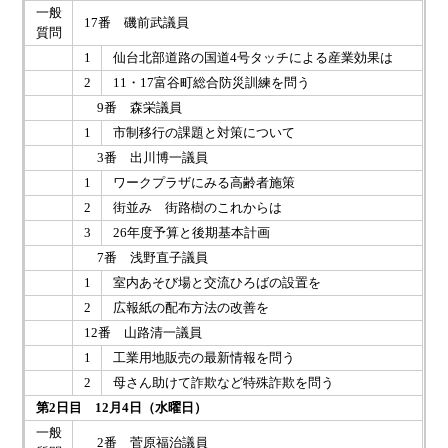
一般
17番 磯前武議員
質問
1
仙台北部道路の国道4号タッチによる産業効果は
2
11・17富谷町総合防災訓練を問う
9番 森栄議員
1
市制移行の課題と対策について
3番 出川博一議員
1
ワークプラザにみる高齢者施策
2
街並み 街路樹のこれからは
3
26年度予算と後期基本計画
7番 浅野直子議員
1
室内あそび場と交流ひろばの設置を
2
広報紙の配布方法の改善を
12番 山路清一議員
1
工業用地販売の最新情報を問う
2
母さん助けて詐欺など特殊詐欺を問う
第2日目 12月4日（水曜日）
一般
2番 菅原福治議員