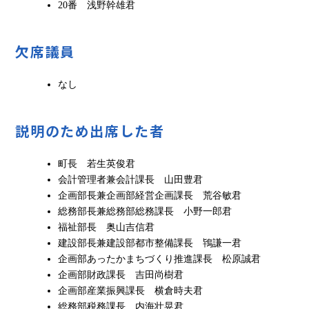
20番 浅野幹雄君
欠席議員
なし
説明のため出席した者
町長 若生英俊君
会計管理者兼会計課長 山田豊君
企画部長兼企画部経営企画課長 荒谷敏君
総務部長兼総務部総務課長 小野一郎君
福祉部長 奥山吉信君
建設部長兼建設部都市整備課長 鴇謙一君
企画部あったかまちづくり推進課長 松原誠君
企画部財政課長 吉田尚樹君
企画部産業振興課長 横倉時夫君
総務部税務課長 内海壮晃君