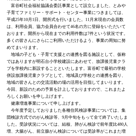
富谷町社会福祉協議会委託事業として設立しました、とみや
子育てファミリー・サポート・センター事業につきましては、
平成25年10月1日、開所式を行いました。11月末現在の会員数
は、利用会員、協力会員合わせて46名の方に登録をいただいて
おります。開所から現在までの利用件数は7件という状況です。
多くの皆さんにさらにご利用いただけるよう、事業の周知に努
めてまいります。
地域の子ども・子育て支援との連携を図る施設として、仮称
ではありますが明石台小学校建設にあわせて、放課後児童クラ
ブを学校内に新設することといたします。富谷町で最初の学校
併設放課後児童クラブとして、地域及び学校との連携を図り、
地域の皆さんとの交流活動の場の活用を目指してまいります。
今回、新設のための予算を計上しておりますので、これまたよ
ろしくお願いを申し上げます。
健康増進事業について申し上げます。
今年度予定しておりました各種住民検診事業については、集
団検診方式でのがん検診等、9月中旬をもって全て終了いたしま
した。受診状況については、結核、肺がん検診で前年度比480人
増、大腸がん、前立腺がん検診については受診率がこれまた増