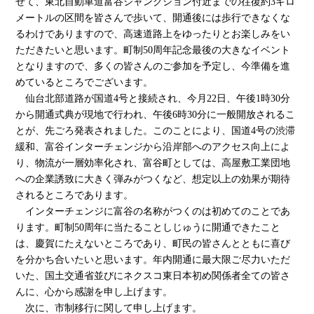
せて、東北自動車道富谷ジャンクション付近までの往復約3キロ
メートルの区間を皆さんで歩いて、開通後には歩行できなくな
るわけでありますので、高速道路上をゆったりとお楽しみをい
ただきたいと思います。町制50周年記念最後の大きなイベント
となりますので、多くの皆さんのご参加を予定し、今準備を進
めているところでございます。
仙台北部道路が国道4号と接続され、今月22日、午後1時30分
から開通式典が現地で行われ、午後6時30分に一般開放されるこ
とが、先ごろ発表されました。このことにより、国道4号の渋滞
緩和、富谷インターチェンジから沿岸部へのアクセス向上によ
り、物流が一層効率化され、富谷町としては、高屋敷工業団地
への企業誘致に大きく弾みがつくなど、想定以上の効果が期待
されるところであります。
インターチェンジに富谷の名称がつくのは初めてのことであ
ります。町制50周年に当たることしじゅうに開通できたこと
は、慶賀にたえないところであり、町民の皆さんとともに喜び
を分かち合いたいと思います。年内開通に最大限ご尽力いただ
いた、国土交通省並びにネクスコ東日本初め関係者全ての皆さ
んに、心から感謝を申し上げます。
次に、市制移行に関して申し上げます。