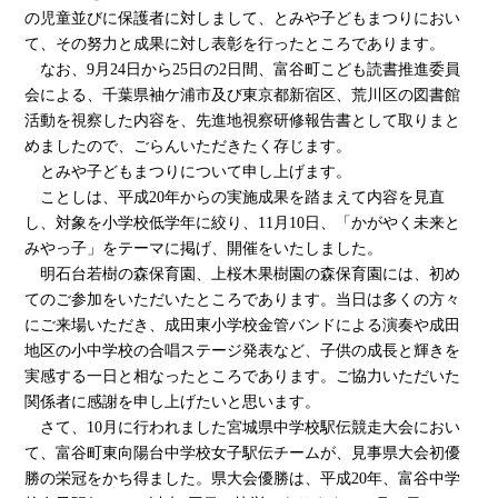
の児童並びに保護者に対しまして、とみや子どもまつりにおい
て、その努力と成果に対し表彰を行ったところであります。
なお、9月24日から25日の2日間、富谷町こども読書推進委員
会による、千葉県袖ケ浦市及び東京都新宿区、荒川区の図書館
活動を視察した内容を、先進地視察研修報告書として取りまと
めましたので、ごらんいただきたく存じます。
とみや子どもまつりについて申し上げます。
ことしは、平成20年からの実施成果を踏まえて内容を見直
し、対象を小学校低学年に絞り、11月10日、「かがやく未来と
みやっ子」をテーマに掲げ、開催をいたしました。
明石台若樹の森保育園、上桜木果樹園の森保育園には、初め
てのご参加をいただいたところであります。当日は多くの方々
にご来場いただき、成田東小学校金管バンドによる演奏や成田
地区の小中学校の合唱ステージ発表など、子供の成長と輝きを
実感する一日と相なったところであります。ご協力いただいた
関係者に感謝を申し上げたいと思います。
さて、10月に行われました宮城県中学校駅伝競走大会におい
て、富谷町東向陽台中学校女子駅伝チームが、見事県大会初優
勝の栄冠をかち得ました。県大会優勝は、平成20年、富谷中学