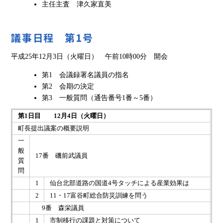
主任主査 津久家直美
議事日程 第1号
平成25年12月3日（火曜日） 午前10時00分 開会
第1 会議録署名議員の指名
第2 会期の決定
第3 一般質問（通告番号1番～5番）
第1日目 12月4日（火曜日）
町長提出議案の概要説明
一
般
17番 磯前武議員
質
問
1
仙台北部道路の国道4号タッチによる産業効果は
2
11・17富谷町総合防災訓練を問う
9番 森栄議員
1
市制移行の課題と対策について