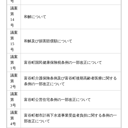
号
議案
第
和解について
14
号
議案
第
和解及び損害賠償額について
15
号
議案
第
富谷町国民健康保険税条例の一部改正について
1号
議案
富谷町介護保険条例及び富谷町後期高齢者医療に関する
第
条例の一部改正について
2号
議案
第
富谷町公営住宅条例の一部改正について
3号
議案
富谷町都市計画下水道事業受益者負担に関する条例の一
第
部改正について
4号