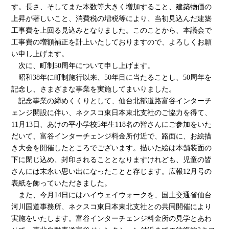
す。長さ、そしてまた本数等大きく増加すること、建築物価の
上昇が著しいこと、消費税の増税等により、当初見込んだ建築
工事費を上回る見込みとなりました。このことから、本議会で
工事費の増額補正を計上いたしておりますので、よろしくお願
い申し上げます。
次に、町制50周年について申し上げます。
昭和38年に町制施行以来、50年目に当たることし、50周年を
記念し、さまざまな事業を実施してまいりました。
記念事業の締めくくりとして、仙台北部道路富谷インターチ
ェンジ開設に伴い、ネクスコ東日本東北支社のご協力を得て、
11月13日、あけの平小学校5年生118名の皆さんにご参加をいた
だいて、富谷インターチェンジ料金所付近で、路面に、お絵描
き大会を開催したところでございます。描いた絵は本舗装面の
下に閉じ込め、封印されることとなりますけれども、児童の皆
さんには末永い思い出になったことと存じます。広報12月号の
表紙を飾っていただきました。
また、今月14日にはハイウェイウォークを、国土交通省仙台
河川国道事務所、ネクスコ東日本東北支社との共同開催により
実施をいたします。富谷インターチェンジ料金所の見学とあわ