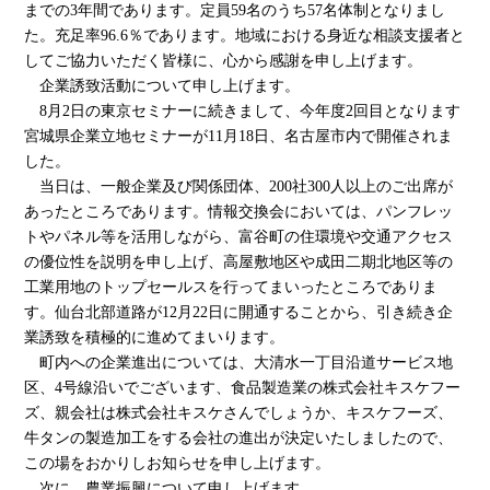
までの3年間であります。定員59名のうち57名体制となりまし
た。充足率96.6％であります。地域における身近な相談支援者と
してご協力いただく皆様に、心から感謝を申し上げます。
企業誘致活動について申し上げます。
8月2日の東京セミナーに続きまして、今年度2回目となります
宮城県企業立地セミナーが11月18日、名古屋市内で開催されま
した。
当日は、一般企業及び関係団体、200社300人以上のご出席が
あったところであります。情報交換会においては、パンフレッ
トやパネル等を活用しながら、富谷町の住環境や交通アクセス
の優位性を説明を申し上げ、高屋敷地区や成田二期北地区等の
工業用地のトップセールスを行ってまいったところでありま
す。仙台北部道路が12月22日に開通することから、引き続き企
業誘致を積極的に進めてまいります。
町内への企業進出については、大清水一丁目沿道サービス地
区、4号線沿いでございます、食品製造業の株式会社キスケフー
ズ、親会社は株式会社キスケさんでしょうか、キスケフーズ、
牛タンの製造加工をする会社の進出が決定いたしましたので、
この場をおかりしお知らせを申し上げます。
次に、農業振興について申し上げます。