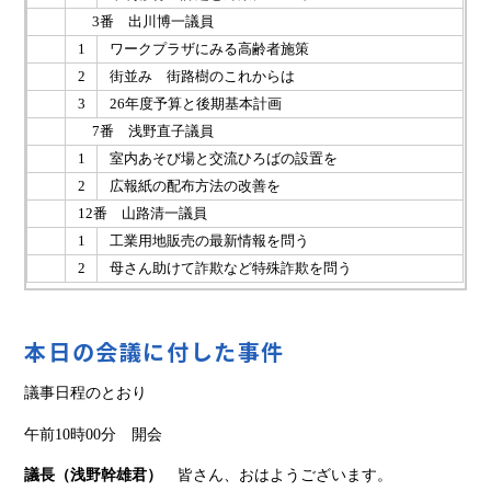
3番 出川博一議員
1
ワークプラザにみる高齢者施策
2
街並み 街路樹のこれからは
3
26年度予算と後期基本計画
7番 浅野直子議員
1
室内あそび場と交流ひろばの設置を
2
広報紙の配布方法の改善を
12番 山路清一議員
1
工業用地販売の最新情報を問う
2
母さん助けて詐欺など特殊詐欺を問う
本日の会議に付した事件
議事日程のとおり
午前10時00分 開会
議長（浅野幹雄君）
皆さん、おはようございます。