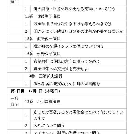
質問
1
町の健康・医療体制の更なる充実について問う
15番 佐藤聖子議員
1
基金活用で国保税引き下げを考えるべきでは
2
聞こえにくい防災行政無線の改善が必要ではないか
18番 渡邊俊一議員
1
我が町の交通インフラ整備について伺う
16番 永野久子議員
1
市制移行は住民の意向に沿って進めよ
2
母子世帯への支援策を充実せよ
4番 三浦邦夫議員
1
調べ学習の充実のために町の図書館を
第3日目 12月5日（木曜日）
一般
13番 小川昌義議員
質問
あったか富谷ふるさと寄附金はどのようになってい
1
ますか
2
入札について問う
3
マイナンバー制度の準備について問う