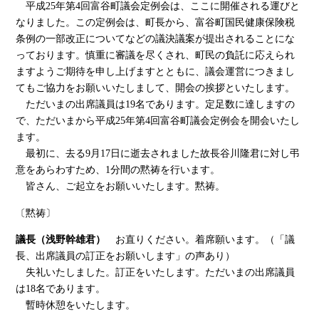
平成25年第4回富谷町議会定例会は、ここに開催される運びと
なりました。この定例会は、町長から、富谷町国民健康保険税
条例の一部改正についてなどの議決議案が提出されることにな
っております。慎重に審議を尽くされ、町民の負託に応えられ
ますようご期待を申し上げますとともに、議会運営につきまし
てもご協力をお願いいたしまして、開会の挨拶といたします。
ただいまの出席議員は19名であります。定足数に達しますの
で、ただいまから平成25年第4回富谷町議会定例会を開会いたし
ます。
最初に、去る9月17日に逝去されました故長谷川隆君に対し弔
意をあらわすため、1分間の黙祷を行います。
皆さん、ご起立をお願いいたします。黙祷。
〔黙祷〕
議長（浅野幹雄君）
お直りください。着席願います。（「議
長、出席議員の訂正をお願いします」の声あり）
失礼いたしました。訂正をいたします。ただいまの出席議員
は18名であります。
暫時休憩をいたします。