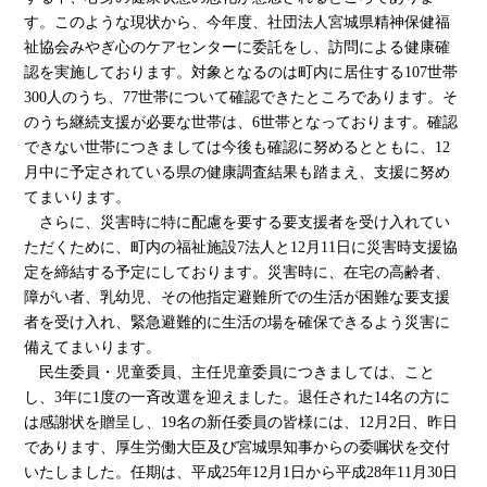
す。このような現状から、今年度、社団法人宮城県精神保健福
祉協会みやぎ心のケアセンターに委託をし、訪問による健康確
認を実施しております。対象となるのは町内に居住する107世帯
300人のうち、77世帯について確認できたところであります。そ
のうち継続支援が必要な世帯は、6世帯となっております。確認
できない世帯につきましては今後も確認に努めるとともに、12
月中に予定されている県の健康調査結果も踏まえ、支援に努め
てまいります。
さらに、災害時に特に配慮を要する要支援者を受け入れてい
ただくために、町内の福祉施設7法人と12月11日に災害時支援協
定を締結する予定にしております。災害時に、在宅の高齢者、
障がい者、乳幼児、その他指定避難所での生活が困難な要支援
者を受け入れ、緊急避難的に生活の場を確保できるよう災害に
備えてまいります。
民生委員・児童委員、主任児童委員につきましては、こと
し、3年に1度の一斉改選を迎えました。退任された14名の方に
は感謝状を贈呈し、19名の新任委員の皆様には、12月2日、昨日
であります、厚生労働大臣及び宮城県知事からの委嘱状を交付
いたしました。任期は、平成25年12月1日から平成28年11月30日