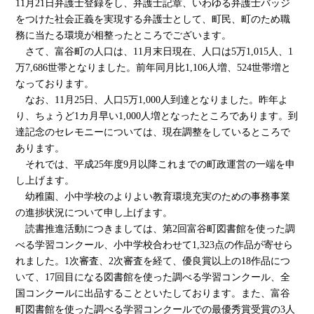
11月21日弁護士登録をし、弁護士記章、いわゆる弁護士バッジ
をつけた社会正義を実現する弁護士として、町民、町のため職
務に当たる環境が相整ったところでございます。
さて、富谷町の人口は、11月末日現在、人口は5万1,015人、1
万7,686世帯となりました。前年同月比1,106人増、524世帯増と
なっております。
なお、11月25日、人口5万1,000人到達となりました。昨年よ
り、ちょうど1カ月早い1,000人増となったところであります。到
達記念のセレモニーについては、現在調整をしているところで
あります。
それでは、平成25年度9月以降これまでの町政運営の一端を申
し上げます。
幼稚園、小中学校のよりよい教育環境充実のための事務事業
の進捗状況について申し上げます。
読書推進活動につきましては、第2回富谷町図書館を使った調
べる学習コンクール、小中学校合わせて1,323点の作品が寄せら
れました。1次審査、2次審査を経て、優良賞以上の18作品につ
いて、17回目になる図書館を使った調べる学習コンクール、全
国コンクールに出品することといたしております。また、富谷
町図書館を使った調べる学習コンクールでの最優秀賞受賞の3人