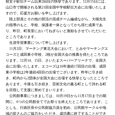
校女子駅伝チーム以来2回目の快挙であります。12月15日には、
山口市で開催される第21回全国中学校駅伝大会に出場いたしま
すので、応援方お願いを申し上げます。
陸上部員とその他の部活の混成チーム編成ながら、大槻先生
の指導のもと、学校、保護者一体となってかち得た成果であ
り、昨日、町長室においてねぎらいと激励をさせていただいた
ところであります。
生涯学習事業について申し上げます。
11月2日、マーチング東北大会において、とみやマーチングエ
コーズと成田東小学校、2校が全国大会の推薦を得たところであ
ります。12月14、15日、さいたまスーパーアリーナで、全国大
会に出場いたします。エコーズは16年連続17回目の出場、成田
東小学校は2年連続4回目の出場でございます。昨年に引き続
き、町内から2団体が全国大会に出場する快挙となったところで
あります。今後も引き続き、芸術文化の薫る町として誇れる町
を目指して支援に努めてまいります。
公民館事業につきましては、10月19日から11月17日までの期
間に、6つの公民館全てでお祭りを終えたところであります。こ
としも、行政区長や公民館協力員を初め、公民館サークルや地
域の皆さんのご協力をいただき、成功裏に終了することができ