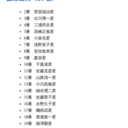
2番 菅原福治君
3番 出川博一君
4番 三浦邦夫君
5番 高橋正俊君
6番 小泉光君
7番 浅野直子君
8番 安住稔幸君
9番 森栄君
10番 千葉達君
11番 佐藤克彦君
12番 山路清一君
13番 小川昌義君
14番 細谷禮二君
15番 佐藤聖子君
16番 永野久子君
17番 磯前武君
18番 渡邊俊一君
19番 相澤榮君