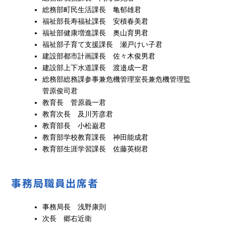
総務部町民生活課長 亀郁雄君
福祉部長寿福祉課長 安積春美君
福祉部健康増進課長 奥山育男君
福祉部子育て支援課長 瀬戸けい子君
建設部都市計画課長 佐々木俊男君
建設部上下水道課長 渡邉成一君
総務部総務課参事兼危機管理室長兼危機管理監
菅原俊司君
教育長 菅原義一君
教育次長 及川芳彦君
教育部長 小松巌君
教育部学校教育課長 神田能成君
教育部生涯学習課長 佐藤英樹君
事務局職員出席者
事務局長 浅野康則
次長 郷右近衛