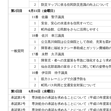
2
防災マップに依る住民防災意識の向上について
第2日目 6月11日（金曜日）
11番 佐藤 聖子議員
1
安全、安心の水道水を住民すべてに
2
町内会館、公民館をさらに活用しやすく
18番 佐川 幸三議員
1
公立黒川病院は公立病院として存続、充実を図
2
障害者に福祉タクシー券助成とガソリン費補助
一般質問
17番 永野 久子議員
1
障害児・者への支援策を早急に強化するよう求
2
仙台北部道路の富谷ＪＣＴに関して町の姿勢を
10番 伊豆田 待子議員
1
筋力トレーニングで介護予防を
2
町民バス利用と交通安全対策について
第3日目 6月16日（水曜日）
承認第1号
専決処分の承認を求めることについて（平成15年度富
承認第2号
専決処分の承認を求めることについて（平成15年度富谷
承認第3号
専決処分の承認を求めることについて（平成15年度富谷