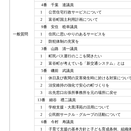
4番 千葉 達議員
1
公営住宅行政サービスについて
2
富谷町国土利用計画について
9番 安住 稔幸議員
一般質問
1
住民に思いやりのあるサービスを
2
防犯体制の充実を
3番 山路 清一議員
1
町民バス運行のここを聞きたい
2
富谷町が考えている「新交通システム」とは
5番 磯前 武議員
1
休日及び夜間の災害発生時に於ける対策につい
2
治安維持の強化で安心の町づくりを
3
出先窓口出張所事務所を元の場所に戻せ
13番 細谷 禮二議員
1
学校支援・大黒澤苑の活用について
2
公民館サークル・グループの活動について
6番 今村 寿議員
1
子育て支援の基本方針と子ども育成条例、組織