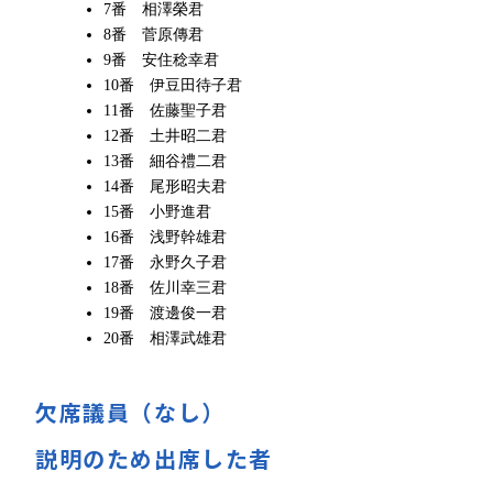
7番 相澤榮君
8番 菅原傳君
9番 安住稔幸君
10番 伊豆田待子君
11番 佐藤聖子君
12番 土井昭二君
13番 細谷禮二君
14番 尾形昭夫君
15番 小野進君
16番 浅野幹雄君
17番 永野久子君
18番 佐川幸三君
19番 渡邊俊一君
20番 相澤武雄君
欠席議員（なし）
説明のため出席した者