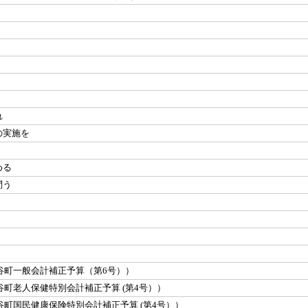
れ
の実施を
める
問う
谷町一般会計補正予算（第6号））
町老人保健特別会計補正予算 (第4号））
町国民健康保険特別会計補正予算 (第4号））