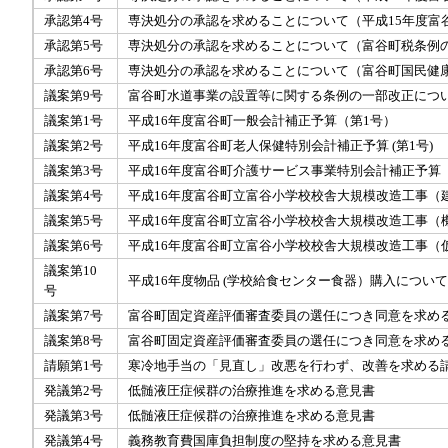
承認第4号
専決処分の承認を求めることについて（平成15年度富谷
承認第5号
専決処分の承認を求めることについて（富谷町税条例
承認第6号
専決処分の承認を求めることについて（富谷町国民健
議案第9号
富谷町水道事業の設置等に関する条例の一部改正につ
議案第1号
平成16年度富谷町一般会計補正予算（第1号）
議案第2号
平成16年度富谷町老人保健特別会計補正予算 (第1号)
議案第3号
平成16年度富谷町介護サービス事業特別会計補正予算
議案第4号
平成16年度富谷町立富谷小学校校舎大規模改造工事（
議案第5号
平成16年度富谷町立富谷小学校校舎大規模改造工事（
議案第6号
平成16年度富谷町立富谷小学校校舎大規模改造工事（
議案第10
平成16年度物品 (学校給食センター食器）購入につい
号
議案第7号
富谷町固定資産評価審査委員の選任につき同意を求め
議案第8号
富谷町固定資産評価審査委員の選任につき同意を求め
請願第1号
寒冷地手当の「見直し」改悪を行わず、改善を求める
発議第2号
低髄液圧症候群の治療推進を求める意見書
発議第3号
低髄液圧症候群の治療推進を求める意見書
発議第4号
義務教育費国庫負担制度の堅持を求める意見書