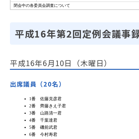
閉会中の各委員会調査について
平成16年第2回定例会議事録
平成16年6月10日（木曜日）
出席議員（20名）
1番 佐藤克彦君
2番 齊藤きえ子君
3番 山路清一君
4番 千葉達君
5番 磯前武君
6番 今村寿君