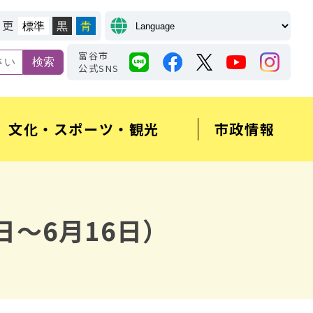
変更
標準
黒
青
富谷市
公式SNS
文化・スポーツ・観光
市政情報
日～6月16日）