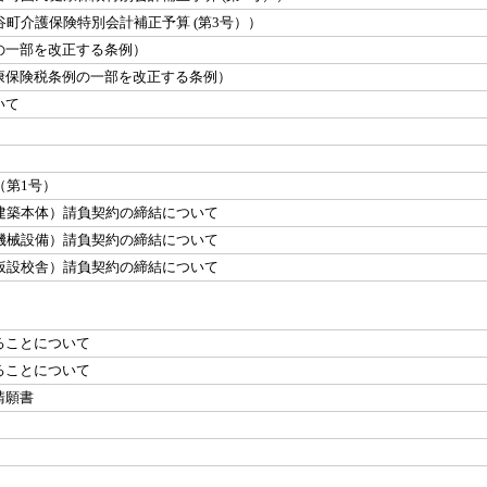
町介護保険特別会計補正予算 (第3号））
の一部を改正する条例）
康保険税条例の一部を改正する条例）
いて
（第1号）
建築本体）請負契約の締結について
機械設備）請負契約の締結について
仮設校舎）請負契約の締結について
て
ることについて
ることについて
請願書