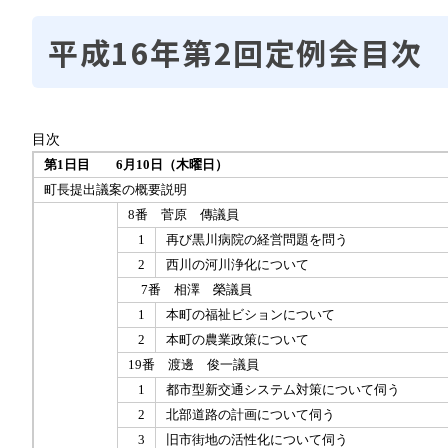
平成16年第2回定例会目次
目次
第1日目 6月10日（木曜日）
町長提出議案の概要説明
8番 菅原 傳議員
1
再び黒川病院の経営問題を問う
2
西川の河川浄化について
7番 相澤 榮議員
1
本町の福祉ビションについて
2
本町の農業政策について
19番 渡邊 俊一議員
1
都市型新交通システム対策について伺う
2
北部道路の計画について伺う
3
旧市街地の活性化について伺う