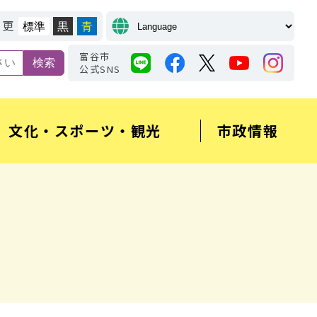
変更
標準
黒
青
富谷市
公式SNS
文化・スポーツ・観光
市政情報