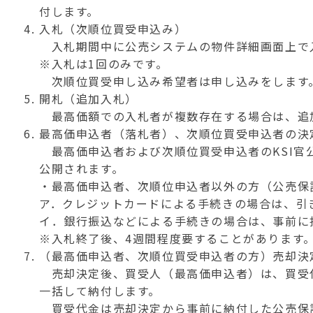
付します。
入札（次順位買受申込み）
入札期間中に公売システムの物件詳細画面上で
※入札は1回のみです。
次順位買受申し込み希望者は申し込みをします
開札（追加入札）
最高価額での入札者が複数存在する場合は、追
最高価申込者（落札者）、次順位買受申込者の決
最高価申込者および次順位買受申込者のKSI官公
公開されます。
・最高価申込者、次順位申込者以外の方（公売保
ア．クレジットカードによる手続きの場合は、引
イ．銀行振込などによる手続きの場合は、事前に
※入札終了後、4週間程度要することがあります
（最高価申込者、次順位買受申込者の方）売却決
売却決定後、買受人（最高価申込者）は、買受
一括して納付します。
買受代金は売却決定から事前に納付した公売保