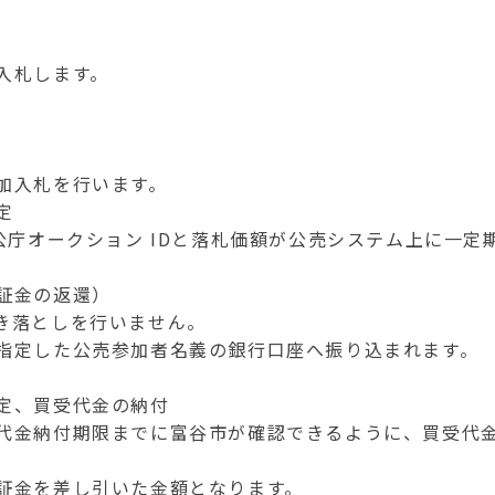
入札します。
。
加入札を行います。
定
庁オークション IDと落札価額が公売システム上に一定
証金の返還）
き落としを行いません。
指定した公売参加者名義の銀行口座へ振り込まれます。
。
定、買受代金の納付
代金納付期限までに富谷市が確認できるように、買受代
証金を差し引いた金額となります。