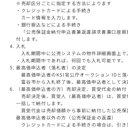
※売却区分ごとに指定する方法によります
・クレジットカードによる手続き
カード情報を入力します。
・銀行振込などによる手続き
「公売保証金納付申込書兼返還請求書兼口座振替
付します。
入札
入札期間中に公売システムの物件詳細画面上で
・入札期間中であれば、何回でも入札可能です。
最高価申込者（落札者）の決定
最高価申込者のKSI官公庁オークション IDと
富谷市から入札終了後、最高価申込者として決
（最高価申込者の方）売却決定、買受代金の納付
売却決定後、買受人（最高価申込者）は、買受
一括して納付します。
買受代金は売却価額から事前に納付した公売保
最高価申込者以外の方（公売保証金の返還）
クレジットカードによる手続きの場合は、引き